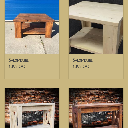
ein Angebot.
Wenn Sie eine unserer anderen Waschfarben verwenden
möchten (siehe unsere Farbpalette), kontaktieren Sie uns bitte.
Der Tisch auf dem Foto ist in White wash
Maßtabelle auf dem Foto:
Salontafel
Salontafel
Breite 60 cm
€199,00
€199,00
Länge 60 cm
Höhe 40 cm
Beine 13 cm x 13 cm
Wenn Sie andere Wünsche oder Ideen haben, zögern Sie bitte
nicht, uns zu kontaktieren. Wir liefern nach Ihren Wünschen und
Maßen!
Wir liefern in die Niederlande, nach Belgien
und in Teile
Deutschlands