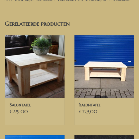
De tafel op de foto is in White wash
Afmetingen tafel op foto:
Gerelateerde producten
Breedte 60 cm
Lengte 60 cm
Hoogte 40 cm
Poten 13 cm x 13cm
Heeft u andere wensen of ideeën, neem dan gerust contact met
ons op. Wij leveren naar jullie wensen en afmetingen!
WIJ BEZORGEN IN HEEL NEDERLAND, BELGIE EN DELEN VAN
Salontafel
Salontafel
DUITSLAND
€229,00
€229,00
Deutsch
Maßgefertigter Couchtisch / Beistelltisch
Modell Zwartsluis.
Möchten Sie eine andere Größe? Dann kontaktieren Sie uns für