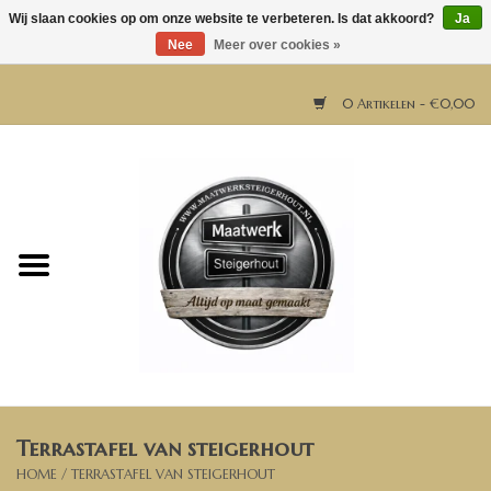
Wij slaan cookies op om onze website te verbeteren. Is dat akkoord?
Ja
Nee
Meer over cookies »
0 Artikelen - €0,00
Home
Horeca meubels
Tafels
Bar & Balie
Terrastafel van steigerhout
Bartafels
HOME
/
TERRASTAFEL VAN STEIGERHOUT