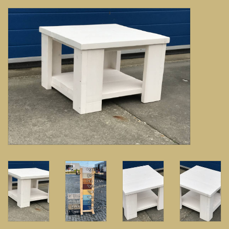
Banken, stoelen &
(Bar)krukken
Hoekbanken
Plantenbakken
Hockers & Terrastafels
Opbergkisten
buy-gift-card
Zuilen & Pilaren
Blog