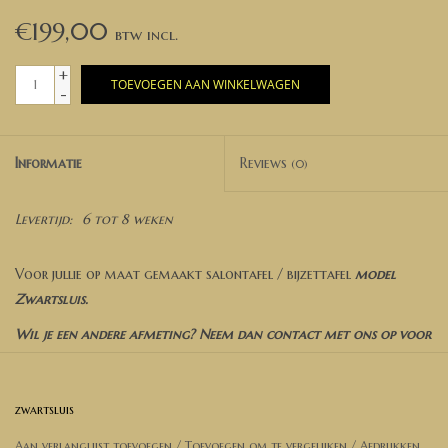
€199,00
+
TOEVOEGEN AAN WINKELWAGEN
-
Informatie
Reviews
(0)
Levertijd:
6 tot 8 weken
Voor jullie op maat gemaakt salontafel / bijzettafel
model
Zwartsluis.
Wil je een andere afmeting? Neem dan contact met ons op voor
een prijsopgave.
Wil je een van onze andere wash kleuren laten aanbrengen (zie
zwartsluis
ons kleuren pallet), neem dan contact met ons op.
Aan verlanglijst toevoegen
/
Toevoegen om te vergelijken
/
Afdrukken