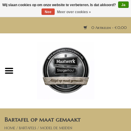
Wij slaan cookies op om onze website te verbeteren. Is dat akkoord?
Ja
Nee
Meer over cookies »
0 Artikelen - €0,00
Home
Horeca meubels
Tafels
Bar & Balie
Bartafel op maat gemaakt
Bartafels
HOME
/
BARTAFELS
/
MODEL DE MEIDEN