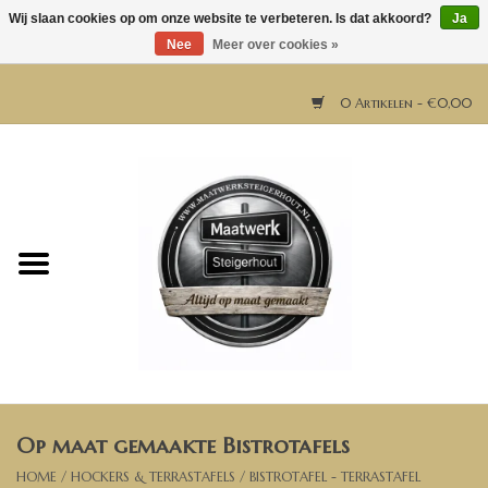
Wij slaan cookies op om onze website te verbeteren. Is dat akkoord?
Ja
Nee
Meer over cookies »
0 Artikelen - €0,00
Home
Horeca meubels
Tafels
Bar & Balie
Op maat gemaakte Bistrotafels
Bartafels
HOME
/
HOCKERS & TERRASTAFELS
/
BISTROTAFEL - TERRASTAFEL