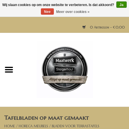
Wij slaan cookies op om onze website te verbeteren. Is dat akkoord?
Ja
Nee
Meer over cookies »
0 Artikelen - €0,00
Home
Horeca meubels
Tafels
Bar & Balie
Tafelbladen op maat gemaakt
Bartafels
HOME
/
HORECA MEUBELS
/
BLADEN VOOR TERRASTAFELS