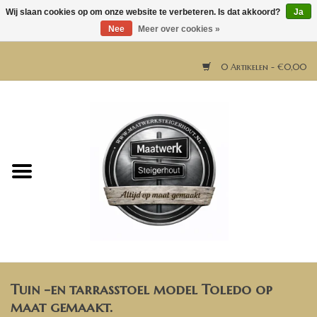
Wij slaan cookies op om onze website te verbeteren. Is dat akkoord?
Ja
Nee
Meer over cookies »
0 Artikelen - €0,00
Home
Horeca meubels
Tafels
Bar & Balie
Tuin -en tarrasstoel model Toledo op
Bartafels
maat gemaakt.