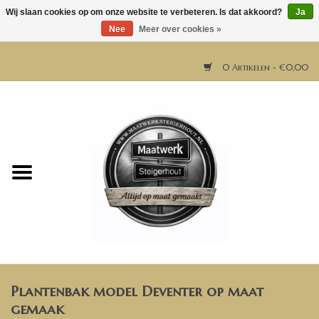
Wij slaan cookies op om onze website te verbeteren. Is dat akkoord?
Ja
Nee
Meer over cookies »
0 Artikelen - €0,00
Home
Horeca meubels
Tafels
Bar & Balie
Plantenbak model Deventer op maat
Bartafels
gemaak