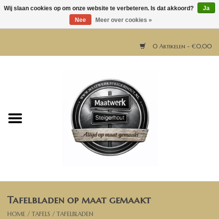
Wij slaan cookies op om onze website te verbeteren. Is dat akkoord?
Ja
Nee
Meer over cookies »
0 Artikelen - €0,00
Home
Horeca meubels
Tafels
Bar & Balie
Tafelbladen op maat gemaakt
Bartafels
HOME
/
TAFELS
/
TAFELBLADEN