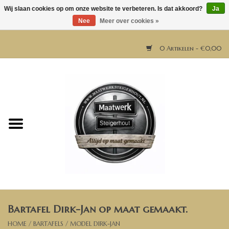
Wij slaan cookies op om onze website te verbeteren. Is dat akkoord?
Ja
Nee
Meer over cookies »
0 Artikelen - €0,00
Home
Horeca meubels
Tafels
Bar & Balie
Bartafel Dirk-Jan op maat gemaakt.
Bartafels
HOME
/
BARTAFELS
/
MODEL DIRK-JAN