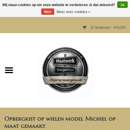
Wij slaan cookies op om onze website te verbeteren. Is dat akkoord?
Ja
Nee
Meer over cookies »
0 Artikelen - €0,00
Home
Horeca meubels
Tafels
Bar & Balie
Opbergkist op wielen model Michiel op
Bartafels
maat gemaakt