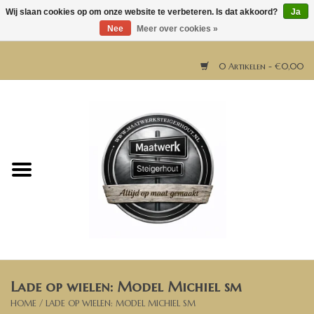
Wij slaan cookies op om onze website te verbeteren. Is dat akkoord?
Ja
Nee
Meer over cookies »
0 Artikelen - €0,00
Home
Horeca meubels
Tafels
Bar & Balie
Lade op wielen: Model Michiel sm
Bartafels
HOME
/
LADE OP WIELEN: MODEL MICHIEL SM