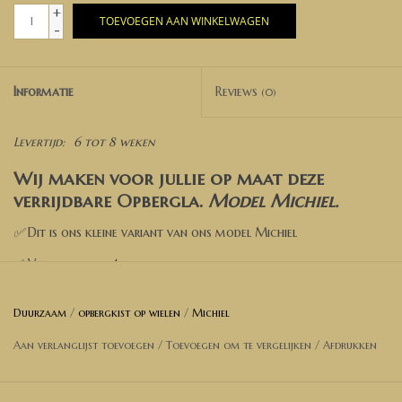
+
TOEVOEGEN AAN WINKELWAGEN
-
Informatie
Reviews
(0)
Levertijd:
6 tot 8 weken
Wij maken voor jullie op maat deze
verrijdbare Opbergla.
Model Michiel
.
✅
Dit is ons kleine variant van ons model Michiel
✅ Verrijdbaar op 4 wielen
✅ Kies een kleur
Duurzaam
/
opbergkist op wielen
/
Michiel
✅ Kies de opties
Aan verlanglijst toevoegen
/
Toevoegen om te vergelijken
/
Afdrukken
✅ Voeg toe aan de winkelwagen
✅ Wil je een andere afmeting? Neem dan contact met ons op