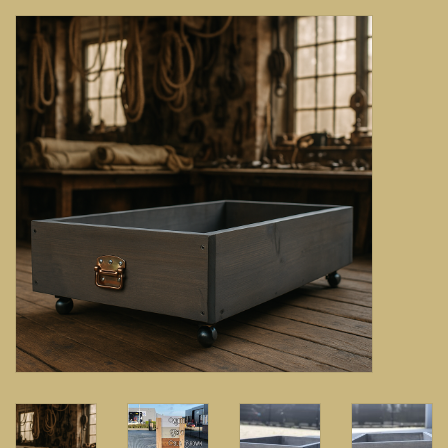
Banken, stoelen &
(Bar)krukken
Hoekbanken
Plantenbakken
Hockers & Terrastafels
Opbergkisten
buy-gift-card
Zuilen & Pilaren
Blog