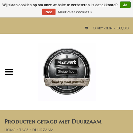
Wij slaan cookies op om onze website te verbeteren. Is dat akkoord?
Ja
Nee
Meer over cookies »
0 Artikelen - €0,00
Home
Horeca meubels
Tafels
Bar & Balie
Producten getagd met Duurzaam
Bartafels
HOME
/
TAGS
/
DUURZAAM