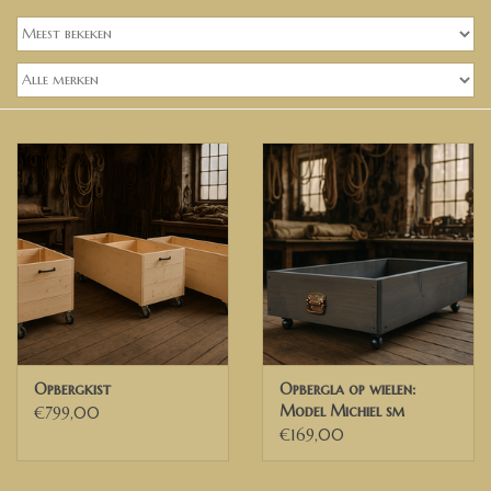
Banken, stoelen &
(Bar)krukken
Hoekbanken
Plantenbakken
Opbergkisten
Zuilen & Pilaren
Blog
Opbergkist
Opbergla op wielen:
Model Michiel sm
€799,00
€169,00