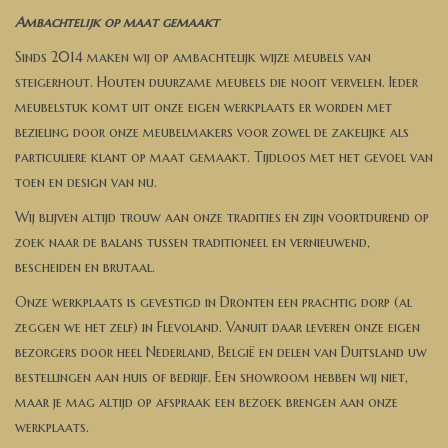
Banken, stoelen &
Ambachtelijk op maat gemaakt
(Bar)krukken
Sinds 2014 maken wij op ambachtelijk wijze meubels van
steigerhout. Houten duurzame meubels die nooit vervelen. Ieder
Hoekbanken
meubelstuk komt uit onze eigen werkplaats er worden met
bezieling door onze meubelmakers voor zowel de zakelijke als
Plantenbakken
particuliere klant op maat gemaakt. Tijdloos met het gevoel van
toen en design van nu.
Hockers & Terrastafels
Wij blijven altijd trouw aan onze tradities en zijn voortdurend op
zoek naar de balans tussen traditioneel en vernieuwend,
Opbergkisten
bescheiden en brutaal.
Onze werkplaats is gevestigd in Dronten een prachtig dorp (al
buy-gift-card
zeggen we het zelf) in Flevoland. Vanuit daar leveren onze eigen
bezorgers door heel Nederland, België en delen van Duitsland uw
Zuilen & Pilaren
bestellingen aan huis of bedrijf. Een showroom hebben wij niet,
maar je mag altijd op afspraak een bezoek brengen aan onze
werkplaats.
Blog