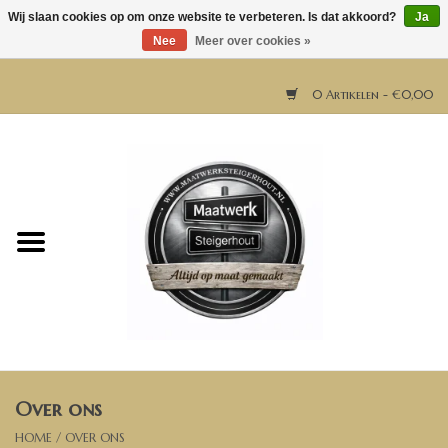
Wij slaan cookies op om onze website te verbeteren. Is dat akkoord?
Ja
Nee
Meer over cookies »
0 Artikelen - €0,00
Home
Horeca meubels
Tafels
Bar & Balie
Over ons
Bartafels
HOME
/
OVER ONS