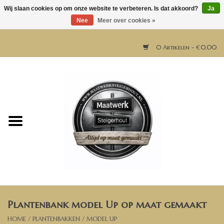
Wij slaan cookies op om onze website te verbeteren. Is dat akkoord?
Ja
Nee
Meer over cookies »
0 Artikelen - €0,00
Home
Horeca meubels
Tafels
Bar & Balie
Plantenbank model Up op maat gemaakt
Bartafels
HOME
/
PLANTENBAKKEN
/
MODEL UP