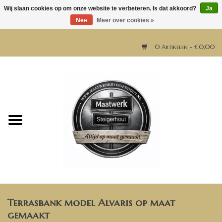
Wij slaan cookies op om onze website te verbeteren. Is dat akkoord?
Ja
Nee
Meer over cookies »
0 Artikelen - €0,00
Home
Horeca meubels
Tafels
Bar & Balie
Terrasbank model Alvaris op maat
Bartafels
gemaakt