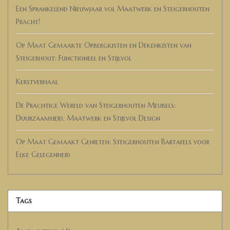
Een Sprankelend Nieuwjaar vol Maatwerk en Steigerhouten
Pracht!
Op Maat Gemaakte Opbergkisten en Dekenkisten van
Steigerhout: Functioneel en Stijlvol
Kerstverhaal
De Prachtige Wereld van Steigerhouten Meubels:
Duurzaamheid, Maatwerk en Stijlvol Design
Op Maat Gemaakt Genieten: Steigerhouten Bartafels voor
Elke Gelegenheid
Tags