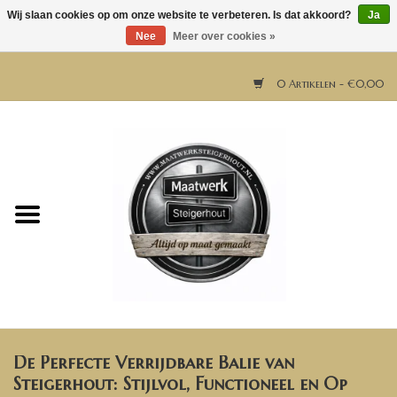
Wij slaan cookies op om onze website te verbeteren. Is dat akkoord?
Ja
Nee
Meer over cookies »
0 Artikelen - €0,00
Home
Horeca meubels
Tafels
Bar & Balie
De Perfecte Verrijdbare Balie van
Bartafels
Steigerhout: Stijlvol, Functioneel en Op