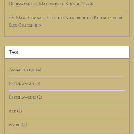
Duurzaamheid, Maatwerk en Stijlvol Design
Op Maat Gemaakt Genieten: Steigerhouten Bartafels voor
Elke Gelegenheid
Tags
Ambachtelijk
(4)
Bestekwagen
(5)
Bestekwagens
(2)
bier
(2)
bistro
(3)