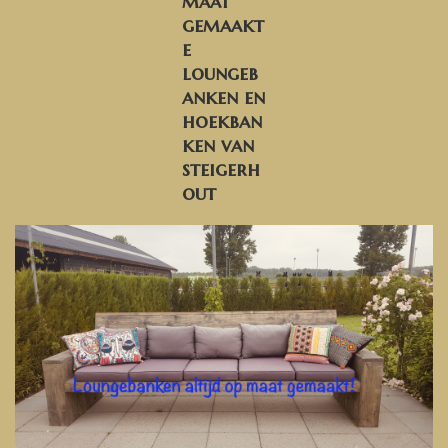
maat
gemaakt
e
loungeb
anken en
hoekban
ken van
steigerh
out