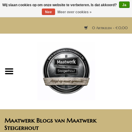
Wij slaan cookies op om onze website te verbeteren. Is dat akkoord?
Ja
Nee
Meer over cookies »
0 Artikelen - €0,00
Home
Horeca meubels
Tafels
Bar & Balie
Maatwerk Blogs van Maatwerk
Bartafels
Steigerhout