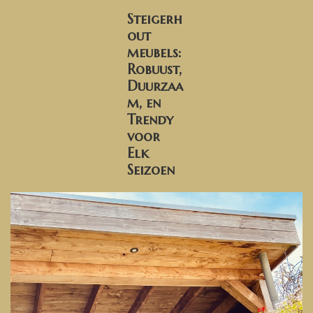
Banken, stoelen &
Steigerh
(Bar)krukken
out
meubels:
Hoekbanken
Robuust,
Duurzaa
m, en
Plantenbakken
Trendy
voor
Hockers & Terrastafels
Elk
Seizoen
Opbergkisten
buy-gift-card
Zuilen & Pilaren
Blog