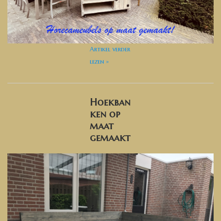
Artikel verder
lezen »
Hoekban
ken op
maat
gemaakt