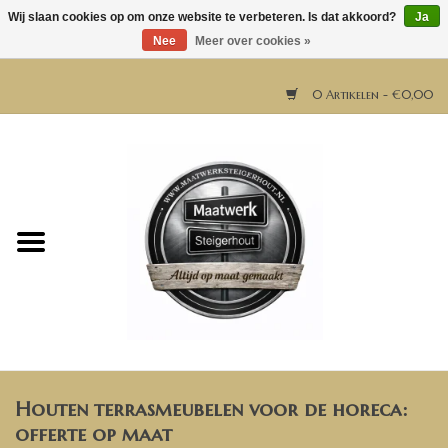
Wij slaan cookies op om onze website te verbeteren. Is dat akkoord?
Ja
Nee
Meer over cookies »
0 Artikelen - €0,00
Home
Horeca meubels
Tafels
Bar & Balie
Houten terrasmeubelen voor de horeca:
Bartafels
offerte op maat