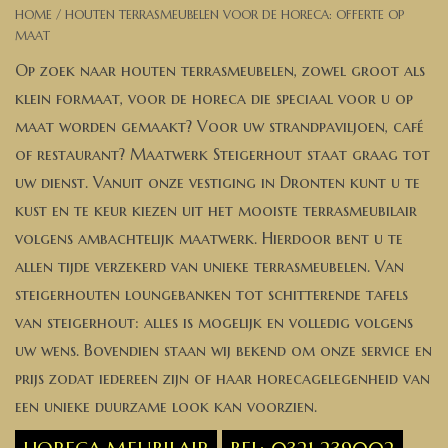
Banken, stoelen &
HOME
/
HOUTEN TERRASMEUBELEN VOOR DE HORECA: OFFERTE OP
MAAT
(Bar)krukken
Op zoek naar houten terrasmeubelen, zowel groot als
Hoekbanken
klein formaat, voor de horeca die speciaal voor u op
maat worden gemaakt? Voor uw strandpaviljoen, café
Plantenbakken
of restaurant? Maatwerk Steigerhout staat graag tot
uw dienst. Vanuit onze vestiging in Dronten kunt u te
Hockers & Terrastafels
kust en te keur kiezen uit het mooiste terrasmeubilair
volgens ambachtelijk maatwerk. Hierdoor bent u te
Opbergkisten
allen tijde verzekerd van unieke terrasmeubelen. Van
steigerhouten loungebanken tot schitterende tafels
buy-gift-card
van steigerhout: alles is mogelijk en volledig volgens
uw wens. Bovendien staan wij bekend om onze service en
Zuilen & Pilaren
prijs zodat iedereen zijn of haar horecagelegenheid van
een unieke duurzame look kan voorzien.
Blog
HORECA MEUBILAIR
BEL: 0321 239002