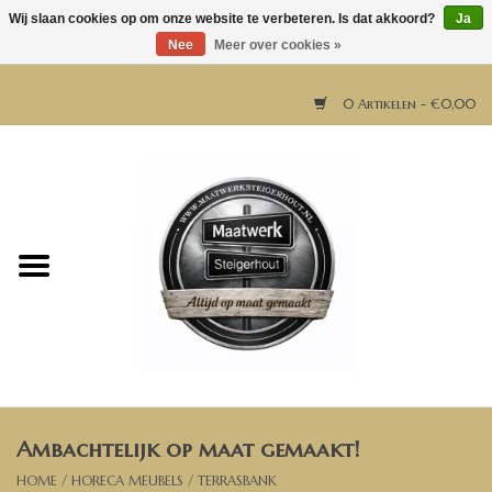
Wij slaan cookies op om onze website te verbeteren. Is dat akkoord?
Ja
Nee
Meer over cookies »
0 Artikelen - €0,00
Home
Horeca meubels
Tafels
Bar & Balie
Ambachtelijk op maat gemaakt!
Bartafels
HOME
/
HORECA MEUBELS
/
TERRASBANK