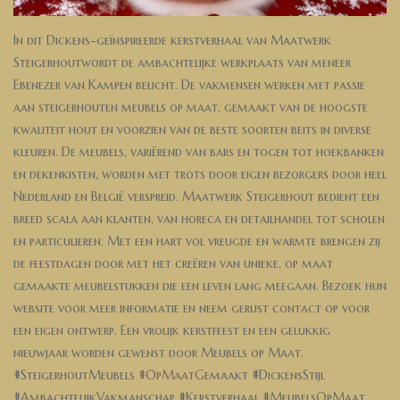
In dit Dickens-geïnspireerde kerstverhaal van Maatwerk
Steigerhoutwordt de ambachtelijke werkplaats van meneer
Ebenezer van Kampen belicht. De vakmensen werken met passie
aan steigerhouten meubels op maat, gemaakt van de hoogste
kwaliteit hout en voorzien van de beste soorten beits in diverse
kleuren. De meubels, variërend van bars en togen tot hoekbanken
en dekenkisten, worden met trots door eigen bezorgers door heel
Nederland en België verspreid. Maatwerk Steigerhout bedient een
breed scala aan klanten, van horeca en detailhandel tot scholen
en particulieren. Met een hart vol vreugde en warmte brengen zij
de feestdagen door met het creëren van unieke, op maat
gemaakte meubelstukken die een leven lang meegaan. Bezoek hun
website voor meer informatie en neem gerust contact op voor
een eigen ontwerp. Een vrolijk kerstfeest en een gelukkig
nieuwjaar worden gewenst door Meubels op Maat.
#SteigerhoutMeubels #OpMaatGemaakt #DickensStijl
#AmbachtelijkVakmanschap #Kerstverhaal #MeubelsOpMaat