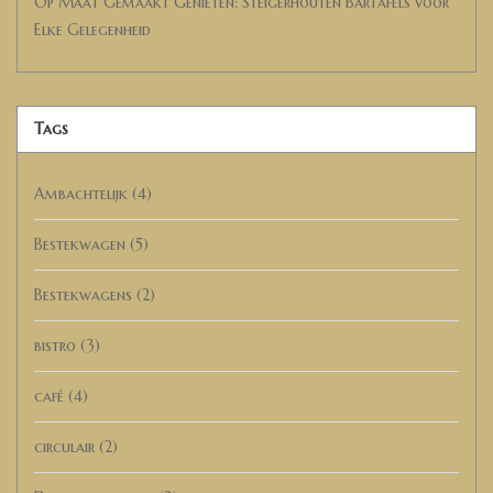
Op Maat Gemaakt Genieten: Steigerhouten Bartafels voor
Elke Gelegenheid
Tags
Ambachtelijk
(4)
Bestekwagen
(5)
Bestekwagens
(2)
bistro
(3)
café
(4)
circulair
(2)