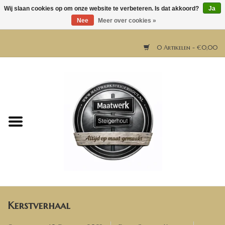
Wij slaan cookies op om onze website te verbeteren. Is dat akkoord?
Ja
Nee
Meer over cookies »
0 Artikelen - €0,00
Home
Horeca meubels
Tafels
Bar & Balie
Kerstverhaal
Bartafels