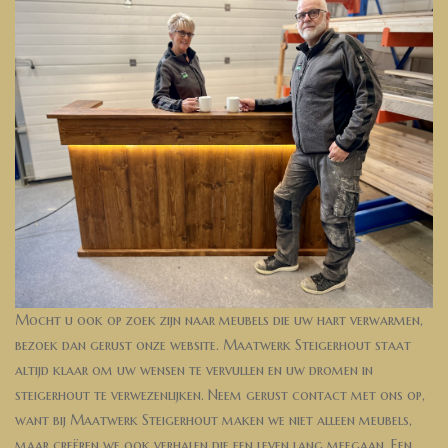
Mocht u ook op zoek zijn naar meubels die uw hart verwarmen,
bezoek dan gerust onze website. Maatwerk Steigerhout staat
altijd klaar om uw wensen te vervullen en uw dromen in
steigerhout te verwezenlijken. Neem gerust contact met ons op,
want bij Maatwerk Steigerhout maken we niet alleen meubels,
maar creëren we ook verhalen die een leven lang meegaan. Een