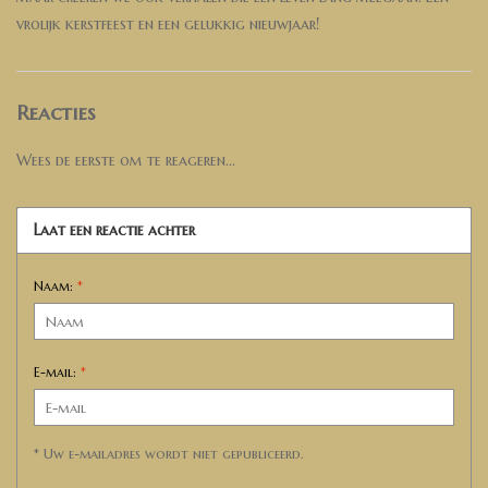
vrolijk kerstfeest en een gelukkig nieuwjaar!
Reacties
Wees de eerste om te reageren...
Laat een reactie achter
Naam:
*
E-mail:
*
* Uw e-mailadres wordt niet gepubliceerd.