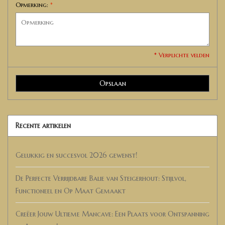
Opmerking:
*
* Verplichte velden
Opslaan
Recente artikelen
Gelukkig en succesvol 2026 gewenst!
De Perfecte Verrijdbare Balie van Steigerhout: Stijlvol,
Functioneel en Op Maat Gemaakt
Creëer Jouw Ultieme Mancave: Een Plaats voor Ontspanning