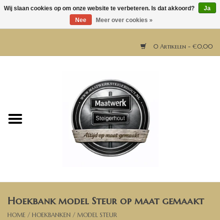
Wij slaan cookies op om onze website te verbeteren. Is dat akkoord?
Ja
Nee
Meer over cookies »
0 Artikelen - €0,00
Home
Horeca meubels
Tafels
Bar & Balie
Hoekbank model Steur op maat gemaakt
Bartafels
HOME
/
HOEKBANKEN
/
MODEL STEUR