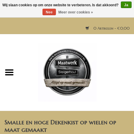
Wij slaan cookies op om onze website te verbeteren. Is dat akkoord?
Ja
Nee
Meer over cookies »
0 Artikelen - €0,00
Home
Horeca meubels
Tafels
Bar & Balie
Smalle en hoge Dekenkist op wielen op
Bartafels
maat gemaakt