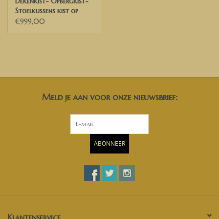
Dekenkist- Opbergkist-
Stoelkussens kist op
wielen
€999,00
Meld je aan voor onze nieuwsbrief:
ABONNEER
Klantenservice