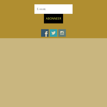
ABONNEER
Klantenservice
Producten
Mijn account
Maatwerk Steigerhout
© Copyright 2026 Maatwerk Steigerhout - Powered by
Lightspeed