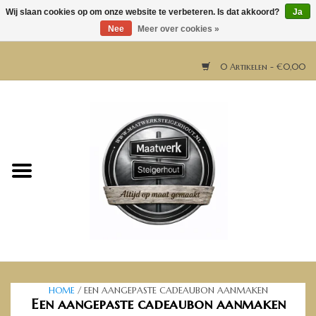
Wij slaan cookies op om onze website te verbeteren. Is dat akkoord?
Ja
Nee
Meer over cookies »
0 Artikelen - €0,00
Home
Horeca meubels
Tafels
Bar & Balie
Bartafels
HOME
/ EEN AANGEPASTE CADEAUBON AANMAKEN
Een aangepaste cadeaubon aanmaken