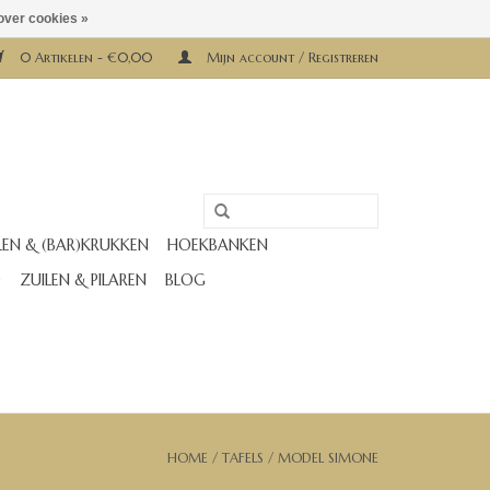
over cookies »
0 Artikelen - €0,00
Mijn account / Registreren
LEN & (BAR)KRUKKEN
HOEKBANKEN
D
ZUILEN & PILAREN
BLOG
HOME
/
TAFELS
/
MODEL SIMONE