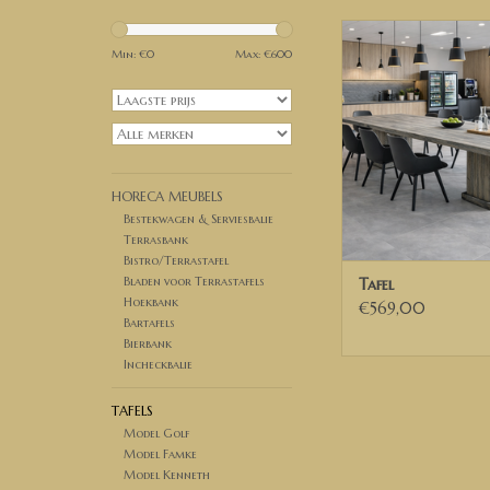
Eettafel van stei
Min: €
0
Max: €
600
TOEVOEGEN AAN WI
HORECA MEUBELS
Bestekwagen & Serviesbalie
Terrasbank
Bistro/Terrastafel
Bladen voor Terrastafels
Tafel
Hoekbank
€569,00
Bartafels
Bierbank
Incheckbalie
TAFELS
Model Golf
Model Famke
Model Kenneth