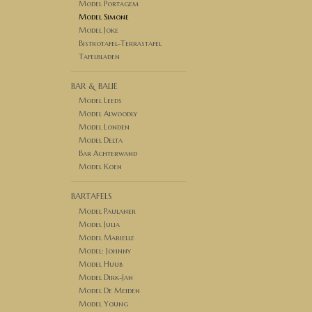
Model Portagem
Model Simone
Model Joke
Bistrotafel-Terrastafel
Tafelbladen
BAR & BALIE
Model Leeds
Model Alwoodly
Model Londen
Model Delta
Bar Achterwand
Model Koen
BARTAFELS
Model Paulaner
Model Julia
Model Marielle
Model: Johnny
Model Huub
Model Dirk-Jan
Model De Meiden
Model Young