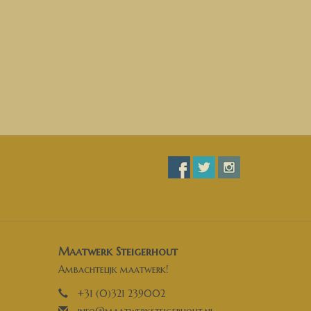
Maatwerk Steigerhout
Ambachtelijk maatwerk!
+31 (0)321 239002
info@maatwerksteigerhout.nl