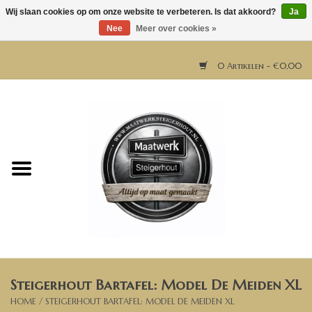
Wij slaan cookies op om onze website te verbeteren. Is dat akkoord?
Ja
Nee
Meer over cookies »
0 Artikelen - €0,00
Home
Horeca meubels
Tafels
Bar & Balie
Steigerhout Bartafel: Model De Meiden XL
Bartafels
HOME
/
STEIGERHOUT BARTAFEL: MODEL DE MEIDEN XL