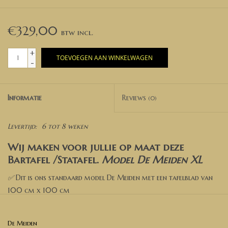
€329,00
+
TOEVOEGEN AAN WINKELWAGEN
-
Informatie
Reviews
(0)
Levertijd:
6 tot 8 weken
Wij maken voor jullie op maat deze
Bartafel /Statafel.
Model De Meiden XL
✅
Dit is ons standaard model De Meiden met een tafelblad van
100 cm x 100 cm
✅ Kies een kleur
De Meiden
✅ Kies de opties