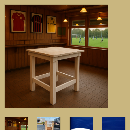
Banken, stoelen &
(Bar)krukken
Hoekbanken
Plantenbakken
Hockers & Terrastafels
Opbergkisten
buy-gift-card
Zuilen & Pilaren
Blog