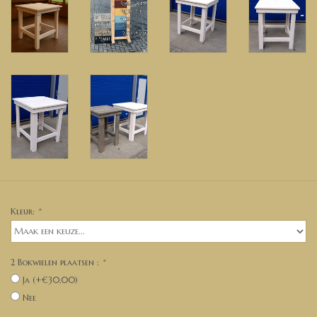
Kleur:
*
2 Bokwielen plaatsen :
*
Ja (+€30,00)
Nee