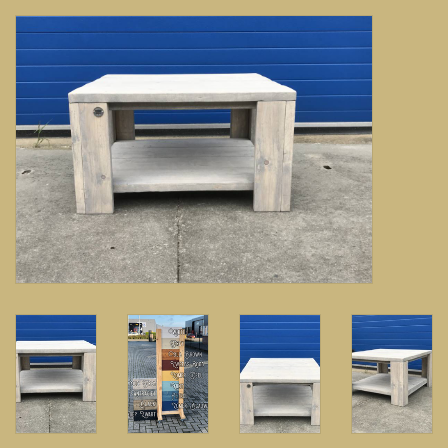
Banken, stoelen &
(Bar)krukken
Hoekbanken
Plantenbakken
Hockers & Terrastafels
Opbergkisten
buy-gift-card
Zuilen & Pilaren
Blog