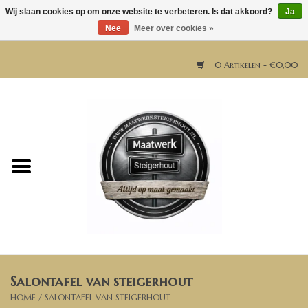
Wij slaan cookies op om onze website te verbeteren. Is dat akkoord?
Ja
Nee
Meer over cookies »
0 Artikelen - €0,00
Home
Horeca meubels
Tafels
Bar & Balie
Salontafel van steigerhout
Bartafels
HOME
/
SALONTAFEL VAN STEIGERHOUT