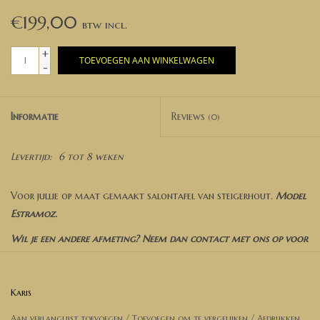
€199,00
+
TOEVOEGEN AAN WINKELWAGEN
-
Informatie
Reviews
(0)
Levertijd:
6 tot 8 weken
Voor jullie op maat gemaakt salontafel van steigerhout.
Model
Estramoz.
Wil je een andere afmeting? Neem dan contact met ons op voor
een prijsopgave.
Wil je een van onze andere wash kleuren laten aanbrengen (zie
Karis
ons kleuren pallet), neem dan contact met ons op.
Aan verlanglijst toevoegen
/
Toevoegen om te vergelijken
/
Afdrukken