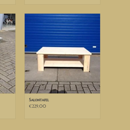
Steigerhout Salontafel, steigerhout tafel,
Steigethouten tafel, Steigerhouten
GEN
Salontafel, op maat gemaakt, diverse
kleuren, old brown wash, black wash,
white wash, antraciet wash, sidetable,
TOEVOEGEN AAN WINKELWAGEN
Salontafel
€229,00