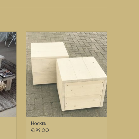
ktieren Sie uns bitte.
UND IN TEILEN DEUTSCHLANDS
houten
Hocker van steigerhout, steigerhouten
, houten
hocker, salontafel van steigerhout,
eltje
hocker op maat gemaakt van steigerhout,
hocker in diverse kleuren en afmetingen,
GEN
hocker op wielen, hocker op wieltjes,
verrijdbare hocker. verrijdbare salontafel
TOEVOEGEN AAN WINKELWAGEN
Hocker
€199,00