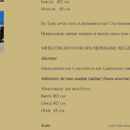
Lengte 80 cm
Hoogte 45 cm
De Tafel op de foto is behandeld met Old brow
Hebben jullie andere wensen of ideeën, neem dan
WIJ BEZORGEN DOOR HEEL NEDERLAND, BELGI
Deutsch
Maßgefertigter Couchtisch aus Gerüstholz für
Möchten Sie eine andere Größe? Dann kontaktie
Maßtabelle auf dem Foto:
Breite 80 cm
Länge 80 cm
Höhe 45 cm
Der Tisch auf dem Foto ist mit Old Brown Wash
Karis
Aan verlangl