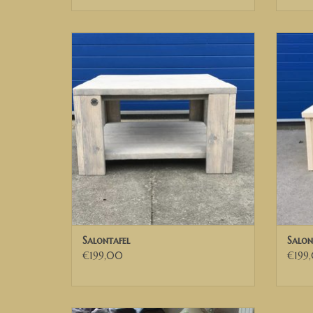
Salontafel van steigerhout.
Steig
Salonta
TOEVOEGEN AAN WINKELWAGEN
tafe
TO
Salontafel
Salon
€199,00
€199