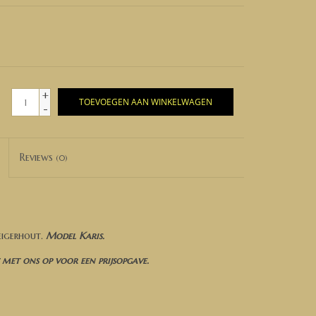
+
TOEVOEGEN AAN WINKELWAGEN
-
Reviews
(0)
eigerhout.
Model Karis.
met ons op voor een prijsopgave.