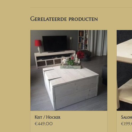
Gerelateerde producten
Dekenkist van oud steigerhout,
steigerhouten Speelgoedkist, Opbergkist
TO
van Steigerhout, Opbergkist van hout,
Houten Opbergkist, Dekenkist,
Speelgoedkist, Opbergkist, Kist
TOEVOEGEN AAN WINKELWAGEN
Kist / Hocker
Salon
€449,00
€199