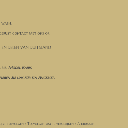
n wash.
 gerust contact met ons op.
E EN DELEN VAN DUITSLAND
 Sie.
Model Karis.
ren Sie uns für ein Angebot.
 behandelt.
ijst toevoegen
/
Toevoegen om te vergelijken
/
Afdrukken