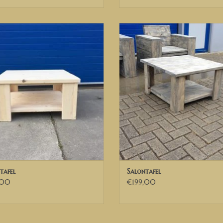
erhout Salontafel, Steigerhouten
Steigerhout Salontafel
fel, steigerhout bijzettafel, houten
TOEVOEGEN AAN WINKELWA
l, tafel van hout, salontafeltje
EVOEGEN AAN WINKELWAGEN
tafel
Salontafel
,00
€199,00