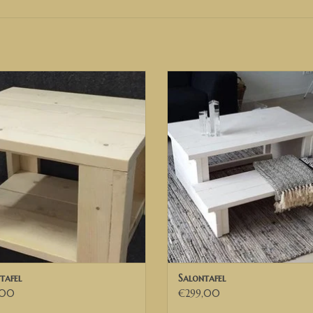
Wenn Sie andere Wünsche oder Ideen haben, konta
WIR LIEFERN IN DEN NIEDERLANDEN, IN BELGIEN
Steigerhout Salontafe
Steigerhout Salontafel, Steiger
Salontafel, steigerhout bijzettafel
EVOEGEN AAN WINKELWAGEN
tafel, tafel van hout, salontaf
TOEVOEGEN AAN WINKELWA
tafel
Salontafel
,00
€299,00