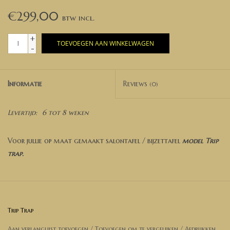
€299,00
+
TOEVOEGEN AAN WINKELWAGEN
-
Informatie
Reviews
(0)
Levertijd:
6 tot 8 weken
Voor jullie op maat gemaakt salontafel / bijzettafel
model Trip
trap.
Wil je een andere afmeting? Neem dan contact met ons op voor
een prijsopgave.
Trip Trap
Afmetingen tafel op foto:
Aan verlanglijst toevoegen
/
Toevoegen om te vergelijken
/
Afdrukken