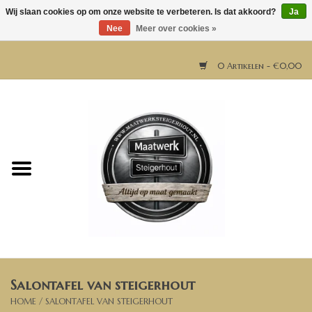
Wij slaan cookies op om onze website te verbeteren. Is dat akkoord?
Ja
Nee
Meer over cookies »
0 Artikelen - €0,00
Home
Horeca meubels
Tafels
Bar & Balie
Salontafel van steigerhout
Bartafels
HOME
/
SALONTAFEL VAN STEIGERHOUT