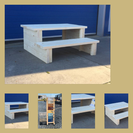
Banken, stoelen &
(Bar)krukken
Hoekbanken
Plantenbakken
Hockers & Terrastafels
Opbergkisten
buy-gift-card
Zuilen & Pilaren
Blog