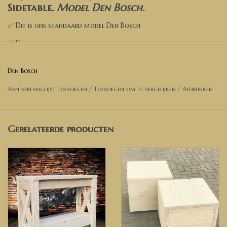
Sidetable.
Model Den Bosch
.
✅
Dit is ons standaard model Den Bosch
✅ Kies een kleur
✅ Kies de opties
Den Bosch
✅ Voeg toe aan de winkelwagen
Aan verlanglijst toevoegen
/
Toevoegen om te vergelijken
/
Afdrukken
✅ Wil je een andere afmeting? Neem dan contact met ons op
voor een prijsopgave.
Gerelateerde producten
Afmetingen Bartafel op foto
:
Lengte 100 cm
Breedte 30 cm
Hoogte 70 cm
Model op de foto is behandeld met Old Old Brown wash.
✅ Heeft u andere wensen of ideeën, neem dan gerust contact met