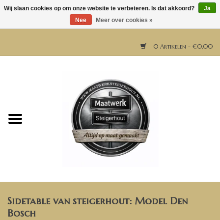
Wij slaan cookies op om onze website te verbeteren. Is dat akkoord?
Ja
Nee
Meer over cookies »
0 Artikelen - €0,00
Home
Horeca meubels
Tafels
Bar & Balie
Sidetable van steigerhout: Model Den
Bartafels
Bosch