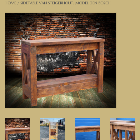
HOME
/
SIDETABLE VAN STEIGERHOUT: MODEL DEN BOSCH
Banken, stoelen &
(Bar)krukken
Hoekbanken
Plantenbakken
Hockers & Terrastafels
Opbergkisten
buy-gift-card
Zuilen & Pilaren
Blog