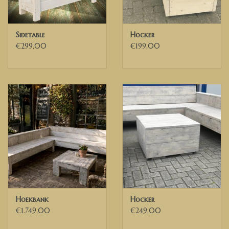
ons op. Dan kunnen wij de mogelijkheden bespreken.
Wij bezorgen door heel Nederland, België en delen van Duitsland
Sidetable
Hocker
€299,00
€199,00
✅ Voor Belgische ondernemingen die beschikken over een geldig
Belgisch BTW nummer, kunnen wij de 21% BTW verleggen. U
ontvangt dan een factuur exclusief BTW van ons.
Hoekbank
Hocker
€1.749,00
€249,00