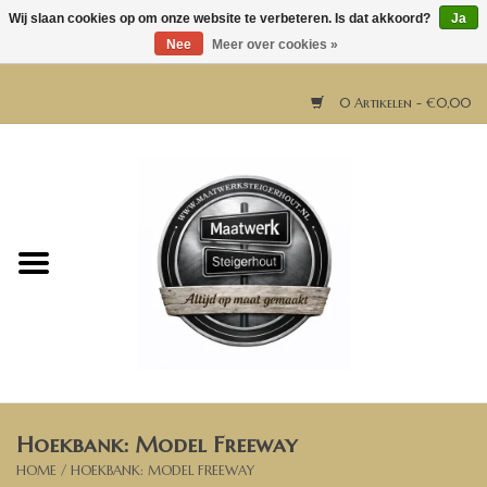
Wij slaan cookies op om onze website te verbeteren. Is dat akkoord?
Ja
Nee
Meer over cookies »
0 Artikelen - €0,00
Home
Horeca meubels
Tafels
Bar & Balie
Hoekbank: Model Freeway
Bartafels
HOME
/
HOEKBANK: MODEL FREEWAY