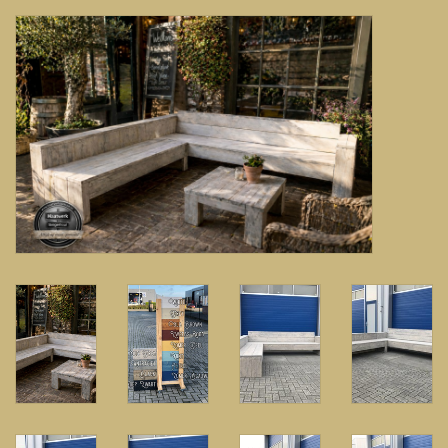
Banken, stoelen &
(Bar)krukken
Hoekbanken
Plantenbakken
Hockers & Terrastafels
Opbergkisten
buy-gift-card
Zuilen & Pilaren
Blog