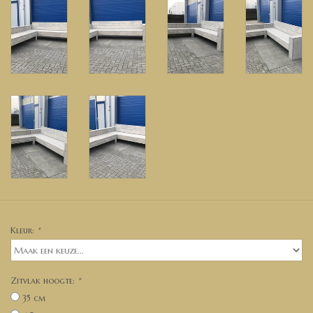
Kleur:
*
Zitvlak hoogte:
*
35 cm