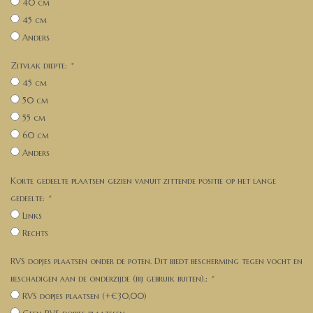
40 cm
45 cm
Anders
Zitvlak diepte:
*
45 cm
50 cm
55 cm
60 cm
Anders
Korte gedeelte plaatsen gezien vanuit zittende positie op het lange
gedeelte:
*
Links
Rechts
RVS dopjes plaatsen onder de poten. Dit biedt bescherming tegen vocht en
beschadigen aan de onderzijde (bij gebruik buiten).:
*
RVS dopjes plaatsen (+€30,00)