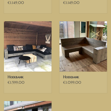
€1.149,00
€1.149,00
ons op. Dan kunnen wij de mogelijkheden bespreken.
Wij bezorgen door heel Nederland, België en delen van Duitsland
✅ Voor Belgische ondernemingen die beschikken over een geldig
Belgisch BTW nummer, kunnen wij de 21% BTW verleggen. U
ontvangt dan een factuur exclusief BTW van ons.
Hoekbank
Hoekbank
€1.599,00
€1.099,00