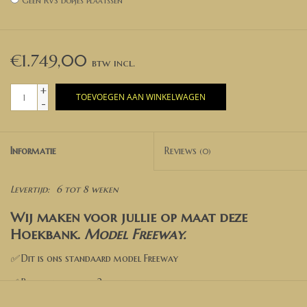
Geen RVS dopjes plaatssen
€1.749,00
+
TOEVOEGEN AAN WINKELWAGEN
-
Informatie
Reviews
(0)
Levertijd:
6 tot 8 weken
Wij maken voor jullie op maat deze
Hoekbank.
Model Freeway
.
✅
Dit is ons standaard model Freeway
✅ Bank bestaat uit 2 losse delen die aan elkaar worden
geschoven.