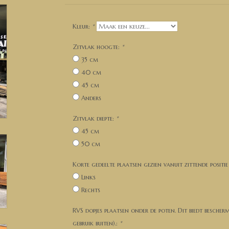
Kleur:
*
Zitvlak hoogte:
*
35 cm
40 cm
45 cm
Anders
Zitvlak diepte:
*
45 cm
50 cm
Korte gedeelte plaatsen gezien vanuit zittende positie
Links
Rechts
RVS dopjes plaatsen onder de poten. Dit biedt bescher
gebruik buiten).:
*