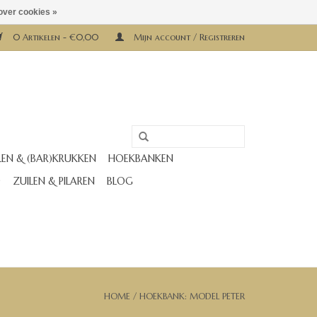
over cookies »
0 Artikelen - €0,00
Mijn account / Registreren
LEN & (BAR)KRUKKEN
HOEKBANKEN
D
ZUILEN & PILAREN
BLOG
HOME
/
HOEKBANK: MODEL PETER