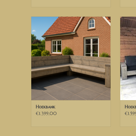
Hoekbank van steigerhout loungebank
Edine
TO
TOEVOEGEN AAN WINKELWAGEN
Hoekbank
Hoek
€1.399,00
€1.5