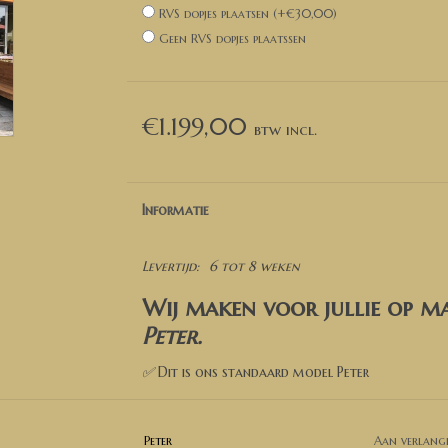
RVS dopjes plaatsen (+€30,00)
Geen RVS dopjes plaatssen
€1.199,00
Informatie
Levertijd:
6 tot 8 weken
Wij maken voor jullie op m
Peter
.
✅
Dit is ons standaard model Peter
✅ Kies een kleur
Peter
Aan verlangl
✅ Kies de opties