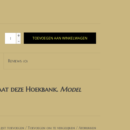
+
TOEVOEGEN AAN WINKELWAGEN
-
Reviews
(0)
aat deze Hoekbank.
Model
ijst toevoegen
/
Toevoegen om te vergelijken
/
Afdrukken