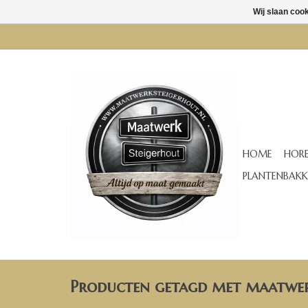
Wij slaan coo
HOME
HORE
PLANTENBAKK
Producten getagd met maatwe