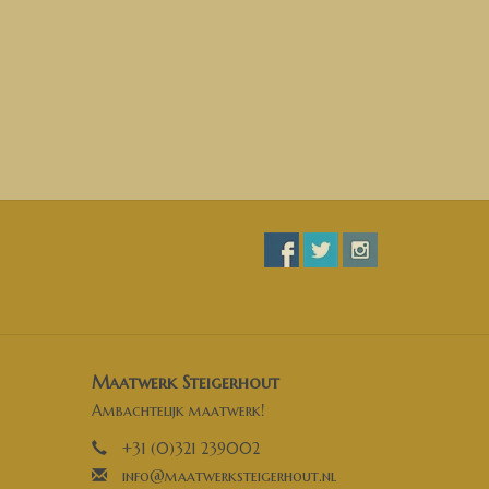
Maatwerk Steigerhout
Ambachtelijk maatwerk!
+31 (0)321 239002
info@maatwerksteigerhout.nl