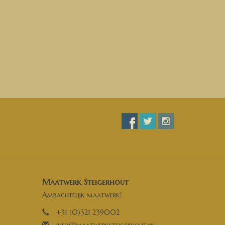
Maatwerk Steigerhout
Ambachtelijk maatwerk!
+31 (0)321 239002
info@maatwerksteigerhout.nl