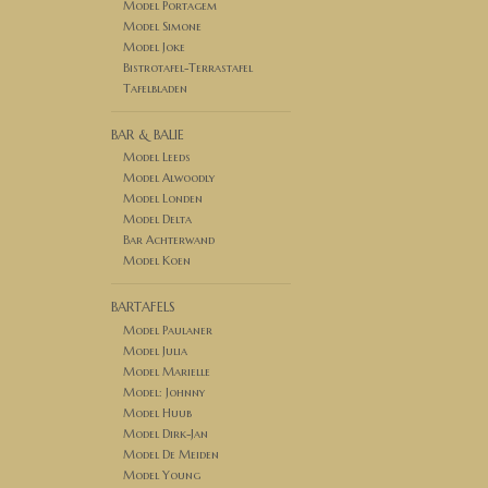
Model Portagem
Model Simone
Model Joke
Bistrotafel-Terrastafel
Tafelbladen
BAR & BALIE
Model Leeds
Model Alwoodly
Model Londen
Model Delta
Bar Achterwand
Model Koen
BARTAFELS
Model Paulaner
Model Julia
Model Marielle
Model: Johnny
Model Huub
Model Dirk-Jan
Model De Meiden
Model Young