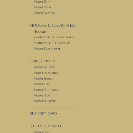
Model Don
Model Wim
Model Walter
HOCKERS & TERRASTAFELS
Hockers
Salontafels & Terrastafels
Bistrotafel - Terrastafel
Model Den Bosch
OPBERGKISTEN
Model Michiel
Model Alandroal
Model Indra
Model Elke
Model Christina
Model Sam
Model Kuijpers
BUY-GIFT-CARD
ZUILEN & PILAREN
Model Ypie