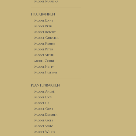
Model Mariska
HOEKBANKEN
Model Edine
Model Beth
Model Robert
Model Gunster
Model Kenna
Model Peter
Model Steur
model Corné
Model Hetty
Model Freeway
PLANTENBAKKEN
Model André
Model Eddy
Model Up
Model Oost
Model Devener
Model Goes
Model Song
Model Wilco