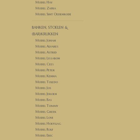
Model Hay
Model Zafra
Model Sint Oedenrode
BANKEN, STOELEN &
(BAR)KRUKKEN
Model Johan
Model Alvares
Model Astrid
Model Lissabon
Model Cees
Model Peter
Model Kenna
Model Toledo
Model Jos
Model Jeroen
Model Bas
Model Tommy
Model Greek
Model Love
Model Hoefslag
Model Rolf
Model Eric