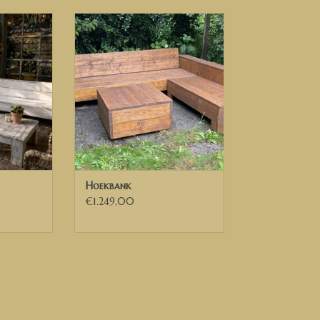
erhout,
Tuinset van steigerhout,
teigerhout
steigerhout bank, steigerhout
out hocker,
salontafel, steigerhout hocker,
ndelijke
houten tuinset, landelijke
en leverbaar
tuinset, diverse kleuren leverbaar
NKELWAGEN
TOEVOEGEN AAN WINKELWAGEN
Hoekbank
€1.249,00