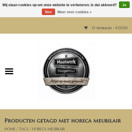
Wij slaan cookies op om onze website te verbeteren. Is dat akkoord?
Ja
Nee
Meer over cookies »
0 Artikelen - €0,00
Home
Horeca meubels
Tafels
Bar & Balie
Producten getagd met horeca meubilair
Bartafels
HOME
/
TAGS
/
HORECA MEUBILAIR