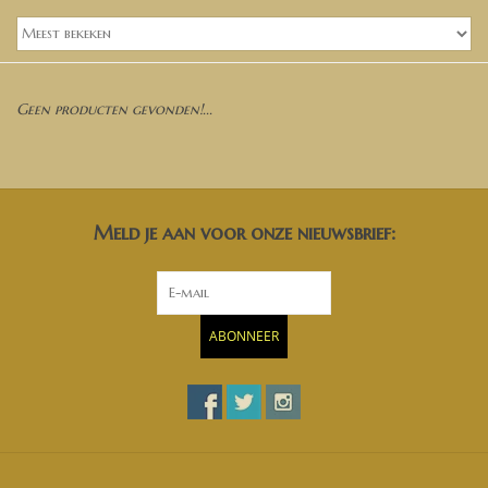
Banken, stoelen &
(Bar)krukken
Hoekbanken
Geen producten gevonden!...
Plantenbakken
Opbergkisten
Meld je aan voor onze nieuwsbrief:
Zuilen & Pilaren
ABONNEER
Blog