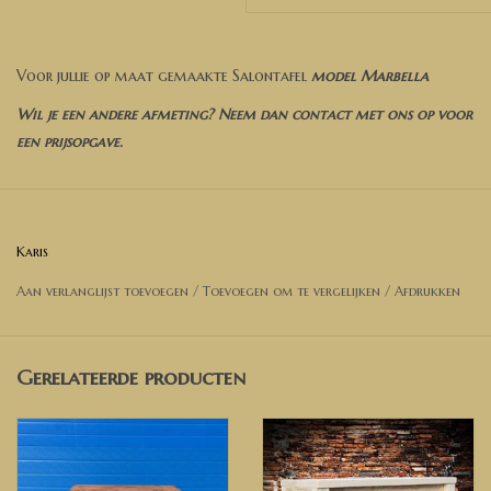
Voor jullie op maat gemaakte Salontafel
model Marbella
Wil je een andere afmeting? Neem dan contact met ons op voor
een prijsopgave.
Leverbaar in diverse kleuren.
Afmetingen tafel op foto:
Karis
Breedte 60 cm
Aan verlanglijst toevoegen
/
Toevoegen om te vergelijken
/
Afdrukken
Lengte 60 cm
Hoogte 45 cm
Poten 13 cm x 13cm
Gerelateerde producten
Heeft u andere wensen of ideeën, neem dan gerust contact met
ons op. Wij leveren naar jullie wensen en afmetingen!