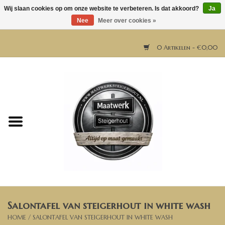
Wij slaan cookies op om onze website te verbeteren. Is dat akkoord?
Ja
Nee
Meer over cookies »
0 Artikelen - €0,00
Home
Horeca meubels
Tafels
Bar & Balie
Salontafel van steigerhout in white wash
Bartafels
HOME
/
SALONTAFEL VAN STEIGERHOUT IN WHITE WASH