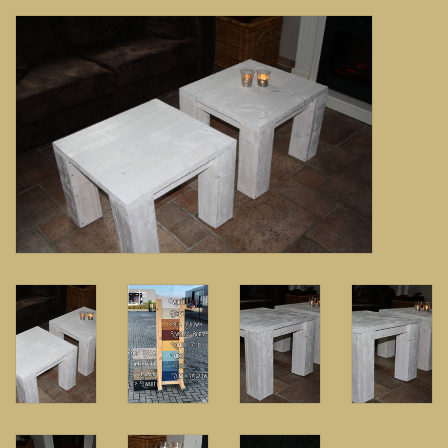
Banken, stoelen &
(Bar)krukken
Hoekbanken
Plantenbakken
Hockers & Terrastafels
Opbergkisten
buy-gift-card
Zuilen & Pilaren
Blog