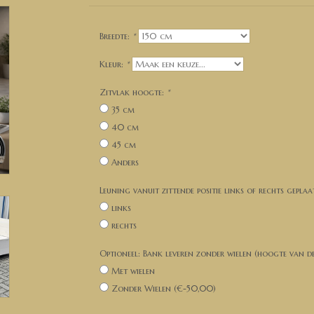
Breedte:
*
Kleur:
*
Zitvlak hoogte:
*
35 cm
40 cm
45 cm
Anders
Leuning vanuit zittende positie links of rechts geplaa
links
rechts
Optioneel: Bank leveren zonder wielen (hoogte van de B
Met wielen
Zonder Wielen (€-50,00)