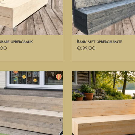
wij de 21% BTW verleggen. U ontvangt dan een 
DEUTCH
jdbare opbergbank
Bank met opbergruimte
Maßgeschneiderte Gerüstholzbank (Klappbank) 
,00
€699,00
verschiedenen Größen erhältlich.
Modell Bas
.
Sie können angeben, auf welcher Seite das Gelä
oungebank Bas met 1 leuning
Loungebank Tommy met 1 leun
Möchten Sie eine andere Größe? Bitte kontaktie
EVOEGEN AAN WINKELWAGEN
TOEVOEGEN AAN WINKELWA
Das Sofa auf dem Foto ist in White.
Maße Sofa auf dem Foto:
Breite 180 cm
Sitzhöhe 45 cm
Sitztiefe 50 cm
WIR LIEFERN IN DEN NIEDERLANDEN, BELGIEN 