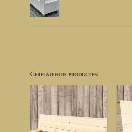
Gerelateerde producten
Steig
bank, h
Steigerhout loungebank, steigerhouten
wash, 
bank, houten bank in diverse kleuren, grey
wa
wash, black wash, white wash, antraciet
wash, old brown wash, tuinbank
TO
TOEVOEGEN AAN WINKELWAGEN