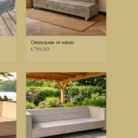
factuur exclusief BTW van ons.
Opbergbank op wielen
mit Stauraum und einseitigem Handlauf. In
€799,00
nder platziert werden soll.
ing
ren Sie uns für ein Angebot.
Loungebank / Tuinbank op wielen
GEN
TOEVOEGEN AAN WINKELWAGEN
UND TEILEN DEUTSCHLANDS