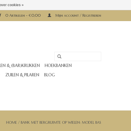
over cookies »
0 Artikelen - €0,00
Mijn account / Registreren
LEN & (BAR)KRUKKEN
HOEKBANKEN
D
ZUILEN & PILAREN
BLOG
HOME
/
BANK MET BERGRUIMTE OP WIELEN: MODEL BAS