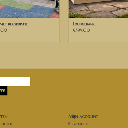
met bergruimte
Loungebank
,00
€599,00
EER
ten
Mijn account
oducten
Registreren