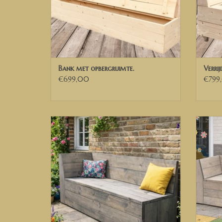
Bank met opbergruimte.
Verri
€699,00
€799
Loungebank Bas met 1 leuning
L
TOEVOEGEN AAN WINKELWAGEN
TO