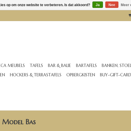
kies op om onze website te verbeteren. Is dat akkoord?
Ja
Nee
Meer 
CA MEUBELS
TAFELS
BAR & BALIE
BARTAFELS
BANKEN, STOE
EN
HOCKERS & TERRASTAFELS
OPBERGKISTEN
BUY-GIFT-CAR
: Model Bas