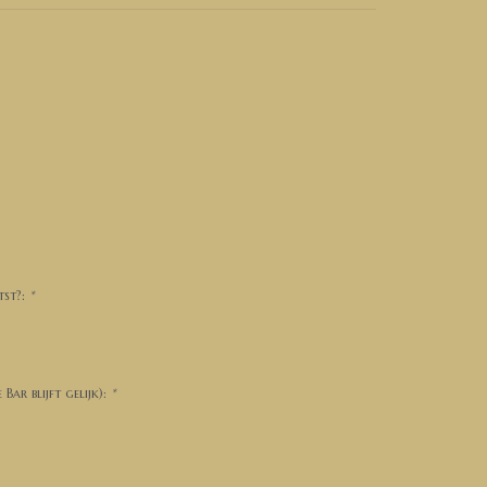
tst?:
*
ar blijft gelijk):
*