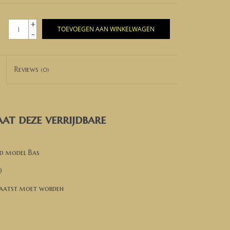
+
TOEVOEGEN AAN WINKELWAGEN
-
Reviews
(0)
at deze verrijdbare
rd model Bas
)
plaatst moet worden