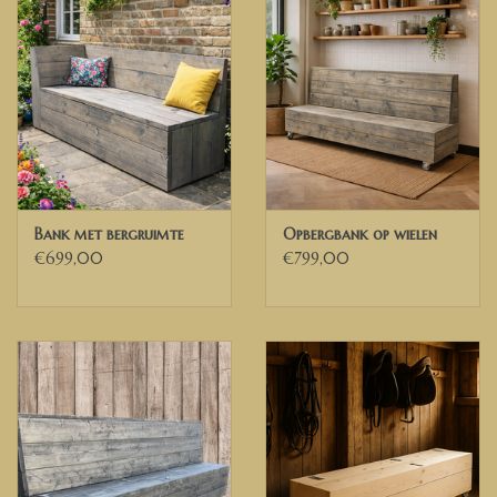
Afmetingen Bank op foto
:
Breedte 280 cm
Diepte 60 cm
Zitdiepte 45 cm
Zithoogte 45 cm
Model op de foto is naturel (onbehandeld)
✅ Heeft u andere wensen of ideeën, neem dan gerust contact met
ons op. Dan kunnen wij de mogelijkheden bespreken.
Bank met bergruimte
Opbergbank op wielen
€699,00
€799,00
Wij bezorgen door heel Nederland, België en delen van Duitsland
✅ Voor Belgische ondernemingen die beschikken over een geldig
Belgisch BTW nummer, kunnen wij de 21% BTW verleggen. U
ontvangt dan een factuur exclusief BTW van ons.
Deutsch
Maßgeschneiderte Gerüstholzbank / Wippbank mit Stauraum