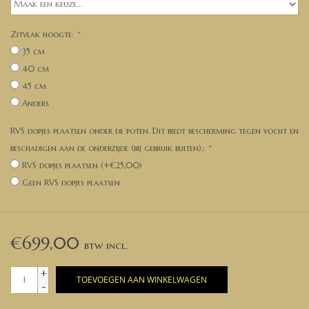
Zitvlak hoogte:
*
35 cm
40 cm
45 cm
Anders
RVS dopjes plaatsen onder de poten. Dit biedt bescherming tegen vocht en
beschadigen aan de onderzijde (bij gebruik buiten).:
*
RVS dopjes plaatsen (+€25,00)
Geen RVS dopjes plaatsen
€699,00
+
TOEVOEGEN AAN WINKELWAGEN
-