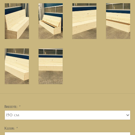
Breedte:
*
Kleur:
*