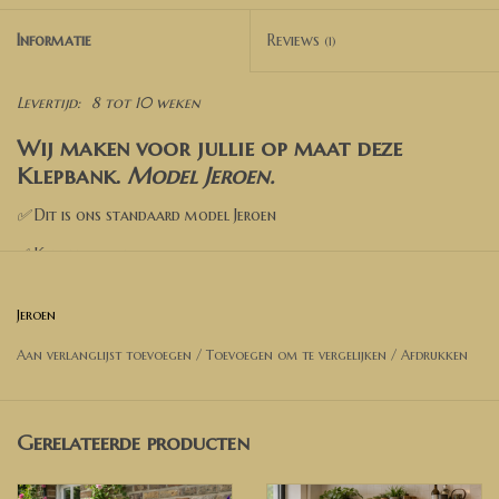
Informatie
Reviews
(1)
Levertijd:
8 tot 10 weken
Wij maken voor jullie op maat deze
Klepbank.
Model Jeroen
.
✅
Dit is ons standaard model Jeroen
✅ Kies een afmeting
✅ Kies een kleur
Jeroen
✅ Kies de opties
Aan verlanglijst toevoegen
/
Toevoegen om te vergelijken
/
Afdrukken
✅ Voeg toe aan de winkelwagen
✅ Wil je een andere afmeting? Neem dan contact met ons op
voor een prijsopgave.
Gerelateerde producten