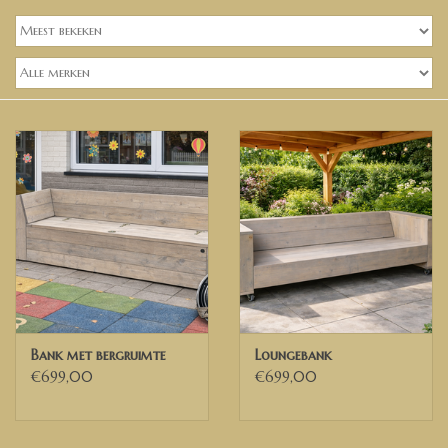
Banken, stoelen &
(Bar)krukken
Hoekbanken
Plantenbakken
Hockers & Terrastafels
Opbergkisten
buy-gift-card
Bank met bergruimte
Loungebank
Zuilen & Pilaren
€699,00
€699,00
Blog