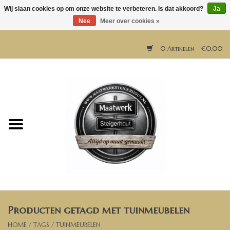
Wij slaan cookies op om onze website te verbeteren. Is dat akkoord?
Ja
Nee
Meer over cookies »
0 Artikelen - €0,00
Home
Horeca meubels
Tafels
Bar & Balie
Producten getagd met tuinmeubelen
Bartafels
HOME
/
TAGS
/
TUINMEUBELEN