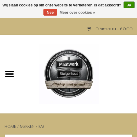
Wij slaan cookies op om onze website te verbeteren. Is dat akkoord?
Ja
Nee
Meer over cookies »
0 Artikelen - €0,00
Home
Horeca meubels
Tafels
Bar & Balie
Bartafels
HOME
/
MERKEN
/
BAS