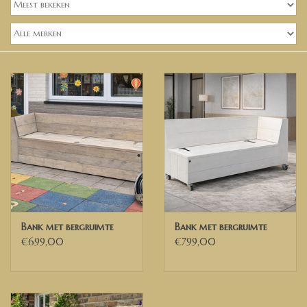
Banken, stoelen &
(Bar)krukken
Hoekbanken
Plantenbakken
Hockers & Terrastafels
Opbergkisten
buy-gift-card
Bank met bergruimte
Bank met bergruimte
€699,00
€799,00
Zuilen & Pilaren
Blog