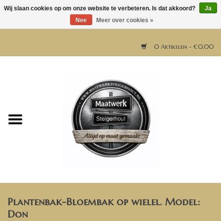
Wij slaan cookies op om onze website te verbeteren. Is dat akkoord?
Ja
Nee
Meer over cookies »
0 Artikelen - €0,00
Home
Horeca meubels
Tafels
Bar & Balie
Plantenbak-Bloembak op wielel. Model:
Bartafels
Don