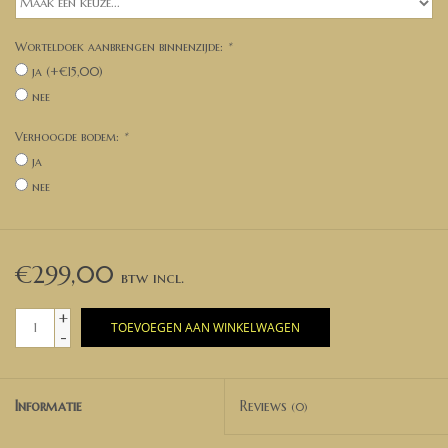
Worteldoek aanbrengen binnenzijde:
*
ja (+€15,00)
nee
Verhoogde bodem:
*
ja
nee
€299,00
+
TOEVOEGEN AAN WINKELWAGEN
-
Informatie
Reviews
(0)