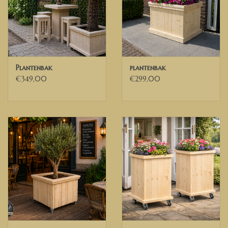
Breedte 30 cm
Hoogte 75 cm
Model op de foto is behandeld met een blanke beits
✅ Heeft u andere wensen of ideeën, neem dan gerust contact met
ons op. Dan kunnen wij de mogelijkheden bespreken.
Plantenbak
plantenbak
€349,00
€299,00
Wij bezorgen door heel Nederland, België en delen van Duitsland
✅ Voor Belgische ondernemingen die beschikken over een geldig
Belgisch BTW nummer, kunnen wij de 21% BTW verleggen. U
ontvangt dan een factuur exclusief BTW van ons.
DEUTSCH
Maßgefertigter Blumenkasten aus Gerüstholz
Modell Don
.
Möchten Sie eine andere Größe? Dann kontaktieren Sie uns für
ein Angebot.