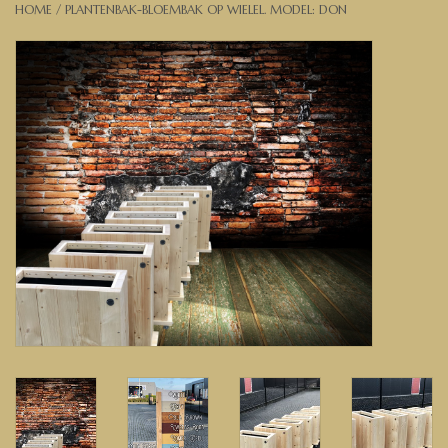
HOME
/
PLANTENBAK-BLOEMBAK OP WIELEL. MODEL: DON
Banken, stoelen &
(Bar)krukken
Hoekbanken
Plantenbakken
Opbergkisten
Zuilen & Pilaren
Blog