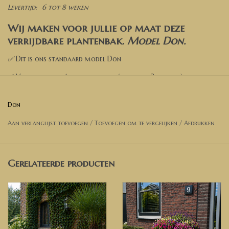
Levertijd:
6 tot 8 weken
Wij maken voor jullie op maat deze
verrijdbare plantenbak.
Model Don
.
✅
Dit is ons standaard model Don
✅ Verrijdbaar op 4 dubbele wielen (waarvan 2 geremd)
✅ Kies een kleur
Don
✅ Kies de opties
Aan verlanglijst toevoegen
/
Toevoegen om te vergelijken
/
Afdrukken
✅ Voeg toe aan de winkelwagen
✅ Wil je een andere afmeting? Neem dan contact met ons op
voor een prijsopgave.
Gerelateerde producten
Afmetingen Plantenbak op foto
:
Lengte 70 cm