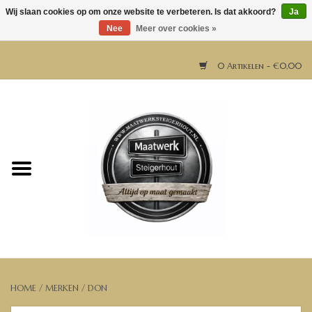
Wij slaan cookies op om onze website te verbeteren. Is dat akkoord?
Ja
Nee
Meer over cookies »
0 Artikelen - €0,00
Home
Horeca meubels
Tafels
Bar & Balie
Bartafels
HOME
/
MERKEN
/
DON