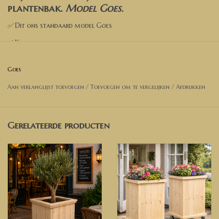
plantenbak.
Model Goes
.
✅
Dit ons standaard model Goes
✅ Kies een kleur
✅ Kies de opties
Goes
✅ Voeg toe aan de winkelwagen
Aan verlanglijst toevoegen
/
Toevoegen om te vergelijken
/
Afdrukken
✅ Wil je een andere afmeting? Neem dan contact met ons op
voor een prijsopgave.
Gerelateerde producten
Afmetingen Plantenbak op foto
:
Lengte 80 cm
Breedte 80 cm
Hoogte 55 cm
Model op de foto is naturel (onbehandeld)
✅ Heeft u andere wensen of ideeën, neem dan gerust contact met