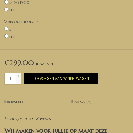
ja (+€15,00)
nee
Verhoogde bodem:
*
ja
nee
€299,00
+
TOEVOEGEN AAN WINKELWAGEN
-
Informatie
Reviews
(0)
Levertijd:
6 tot 8 weken
Wij maken voor jullie op maat deze