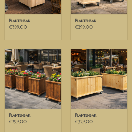
ons op. Dan kunnen wij de mogelijkheden bespreken.
Wij bezorgen door heel Nederland, België en delen van Duitsland
Plantenbak
Plantenbak
€399,00
€299,00
✅ Voor Belgische ondernemingen die beschikken over een geldig
Belgisch BTW nummer, kunnen wij de 21% BTW verleggen. U
ontvangt dan een factuur exclusief BTW van ons.
Plantenbak
Plantenbak
€299,00
€329,00