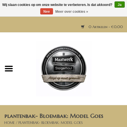
Wij slaan cookies op om onze website te verbeteren. Is dat akkoord?
Ja
Nee
Meer over cookies »
0 Artikelen - €0,00
Home
Horeca meubels
Tafels
Bar & Balie
plantenbak- Bloembak: Model Goes
Bartafels
HOME
/
PLANTENBAK- BLOEMBAK: MODEL GOES