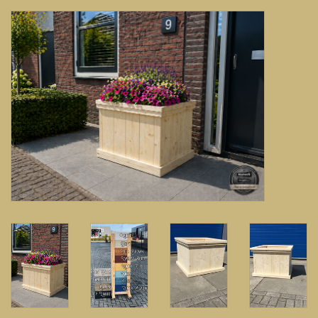
Banken, stoelen &
(Bar)krukken
Hoekbanken
Plantenbakken
Opbergkisten
Zuilen & Pilaren
Blog