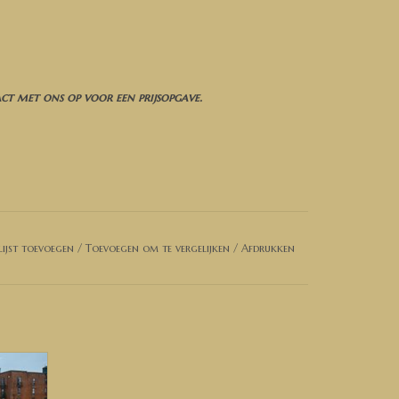
t met ons op voor een prijsopgave.
ijst toevoegen
/
Toevoegen om te vergelijken
/
Afdrukken
)
rust contact met ons op. Dan kunnen wij de
en van Duitsland
GEN