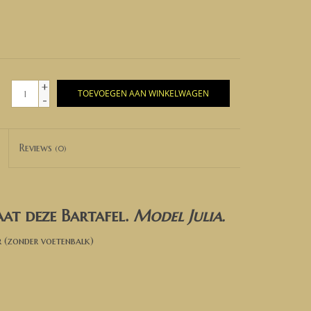
+
TOEVOEGEN AAN WINKELWAGEN
-
Reviews
(0)
at deze Bartafel.
Model Julia
.
r (zonder voetenbalk)