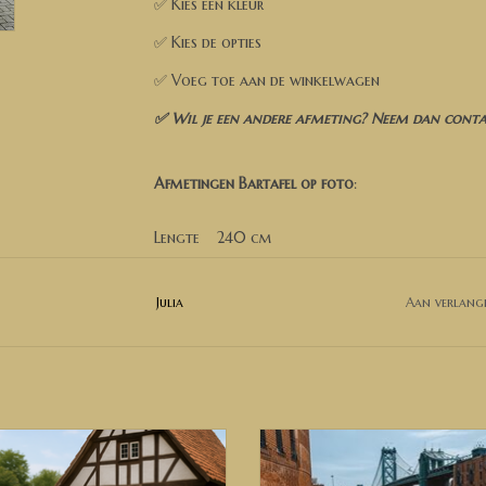
✅ Kies een kleur
✅ Kies de opties
✅ Voeg toe aan de winkelwagen
✅ Wil je een andere afmeting? Neem dan contac
Afmetingen Bartafel op foto
:
Lengte 240 cm
Breedte 100 cm
Hoogte 110 cm
Julia
Aan verlangl
Model op de foto is in Old brown (dubbel laags
✅ Heeft u andere wensen of ideeën, neem dan ge
mogelijkheden bespreken.
Wij bezorgen door heel Nederland, België en del
Bartafel van steigerhout.
Bartafel Julia Duitsland
EVOEGEN AAN WINKELWAGEN
TOEVOEGEN AAN WINKELWA