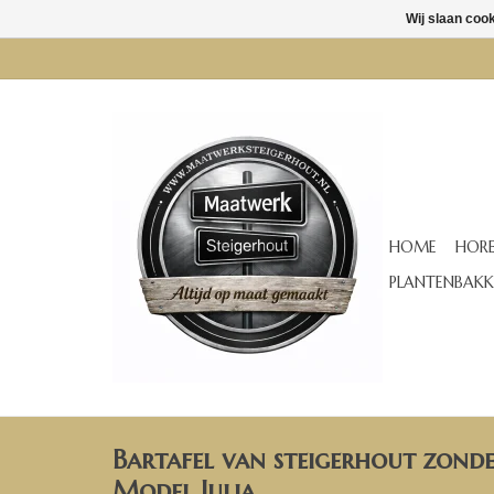
Wij slaan coo
HOME
HORE
PLANTENBAKK
Bartafel van steigerhout zond
Model Julia