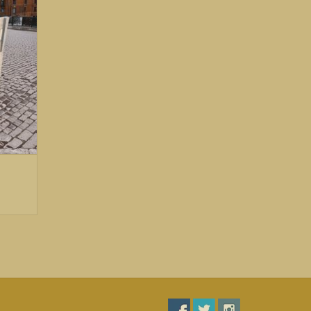
n over een geldig Belgisch BTW nummer, kunnen
factuur exclusief BTW van ons.