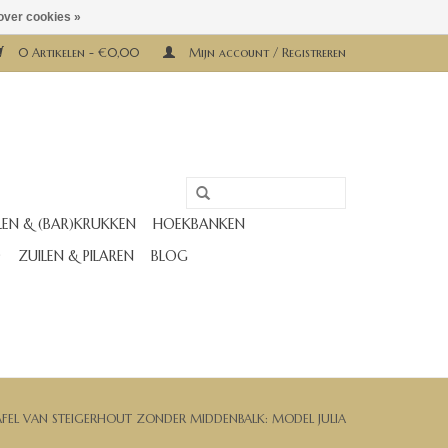
over cookies »
0 Artikelen - €0,00
Mijn account / Registreren
LEN & (BAR)KRUKKEN
HOEKBANKEN
D
ZUILEN & PILAREN
BLOG
AFEL VAN STEIGERHOUT ZONDER MIDDENBALK: MODEL JULIA