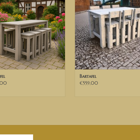
✅ Voor Belgische ondernemingen die beschikke
wij de 21% BTW verleggen. U ontvangt dan een 
fel
Bartafel
,00
€559,00