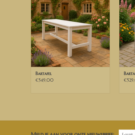
TOEVOEGEN AAN WINKELWAGEN
Bartafel
Barta
€549,00
€529
Meld je aan voor onze nieuwsbrief: