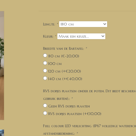
Lengte:
*
Kleur:
*
Breedte van de Bartafel:
*
80 cm (€-20,00)
100 cm
120 cm (+€20,00)
140 cm (+€40,00)
RVS dopjes plaatsen onder de poten. Dit biedt bescher
gebruik buiten).:
*
Geen RVS dopjes plaaten
RVS dopjes plaatsen (+€10,00)
Full colour LED verlichting (IP67 volledige waterdic
afstandsbediening:
*