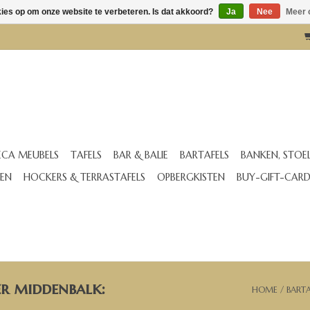
kies op om onze website te verbeteren. Is dat akkoord?
Ja
Nee
Meer 
CA MEUBELS
TAFELS
BAR & BALIE
BARTAFELS
BANKEN, STOE
EN
HOCKERS & TERRASTAFELS
OPBERGKISTEN
BUY-GIFT-CAR
er middenbalk:
HOME
/
BART