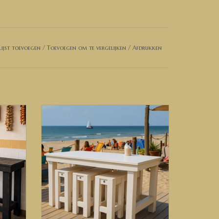
ijst toevoegen
/
Toevoegen om te vergelijken
/
Afdrukken
t met ons op voor een prijsopgave.
Bartafel / Kloostertafel van steigerhout.
Op maat gemaakt.
TOEVOEGEN AAN WINKELWAGEN
GEN
rust contact met ons op. Dan kunnen wij de
en van Duitsland