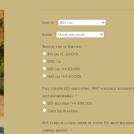
Lengte:
*
Kleur:
*
Breedte van de Bartafel:
*
80 cm (€-20,00)
100 cm
120 cm (+€20,00)
140 cm (+€40,00)
Full colour LED verlichting (IP67 volledige waterdic
afstandsbediening:
*
LED plaatsen (+€499,00)
Geen Led plaatsen
RVS dopjes plaatsen onder de poten. Dit biedt bescher
gebruik buiten).:
*