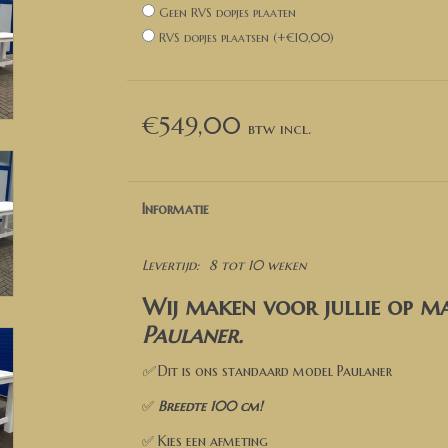
Geen RVS dopjes plaaten
RVS dopjes plaatsen (+€10,00)
€549,00
Informatie
Levertijd:
8 tot 10 weken
Wij maken voor jullie op ma
Paulaner
.
✅
Dit is ons standaard model Paulaner
✅
Breedte 100 cm!
✅ Kies een afmeting