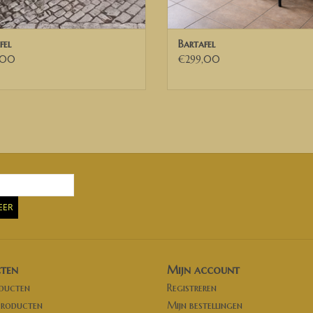
✅ Voor Belgische ondernemingen die beschikke
wij de 21% BTW verleggen. U ontvangt dan een 
fel
Bartafel
,00
€299,00
Deutch
Maatwerk Steigerhout stellt für Sie einen maßg
zusammen.
Modell Paulaner
Möchten Sie eine andere Größe? Dann kontaktie
Möchten Sie eine kleinere Version dieser Tabel
EER
Der Tisch auf dem Foto ist mit White wash beha
Für drinnen und draußen!
Maßtabelle auf dem Foto:
ten
Mijn account
oducten
Registreren
Breite 100 cm
producten
Mijn bestellingen
Länge 200 cm