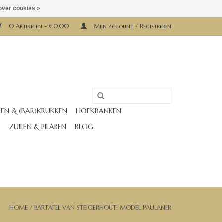
over cookies »
0 Artikelen - €0,00
Mijn account / Registreren
LEN & (BAR)KRUKKEN
HOEKBANKEN
D
ZUILEN & PILAREN
BLOG
HOME
/
BARTAFEL VAN STEIGERHOUT: MODEL PAULANER