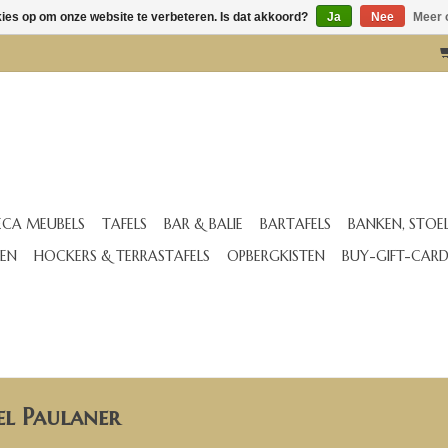
kies op om onze website te verbeteren. Is dat akkoord?
Ja
Nee
Meer 
CA MEUBELS
TAFELS
BAR & BALIE
BARTAFELS
BANKEN, STOE
EN
HOCKERS & TERRASTAFELS
OPBERGKISTEN
BUY-GIFT-CAR
el Paulaner