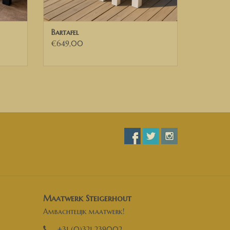
n over een geldig Belgisch BTW nummer, kunnen
factuur exclusief BTW van ons.
Bartafel
€649,00
eschneiderten Stehtisch / Haupttisch / Partytisch
ren Sie uns für ein Angebot.
le? Dann kontaktieren Sie uns für ein Angebot.
.
ndelt.
Maatwerk Steigerhout
Ambachtelijk maatwerk!
+31 (0)321 239002