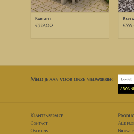
Bartafel
Barta
€529,00
€559
Meld je aan voor onze nieuwsbrief:
ABONN
Klantenservice
Produc
Contact
Alle pr
Over ons
Nieuwe 