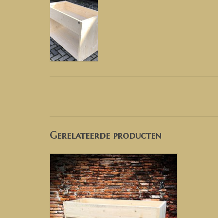
Gerelateerde producten
Oppottafel van steigerhout, plantentafel
van steigerhout, steigerhouten werktafel,
tuintafel van steigerhout, tafel voor in
de tuinkas, bloemkas tafel,
TOEVOEGEN AAN WINKELWAGEN