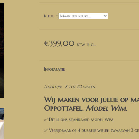
Kleur:
*
€399,00
Informatie
Levertijd:
8 tot 10 weken
Wij maken voor jullie op ma
Oppottafel.
Model Wim
.
✅
Dit is ons standaard model Wim
✅ Verrijdbaar op 4 dubbele wielen (waarvan 2 g