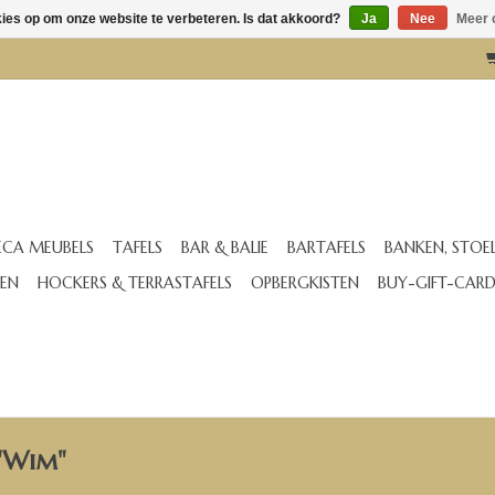
kies op om onze website te verbeteren. Is dat akkoord?
Ja
Nee
Meer 
CA MEUBELS
TAFELS
BAR & BALIE
BARTAFELS
BANKEN, STOE
EN
HOCKERS & TERRASTAFELS
OPBERGKISTEN
BUY-GIFT-CAR
 "Wim"