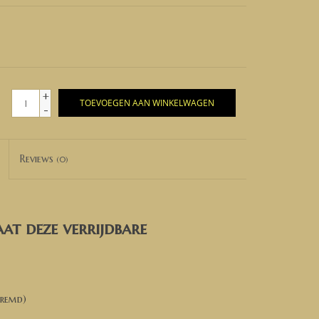
+
TOEVOEGEN AAN WINKELWAGEN
-
Reviews
(0)
at deze verrijdbare
eremd)