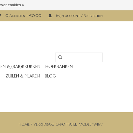
over cookies »
0 Artikelen - €0,00
Mijn account / Registreren
LEN & (BAR)KRUKKEN
HOEKBANKEN
D
ZUILEN & PILAREN
BLOG
HOME
/
VERRIJDBARE OPPOTTAFEL: MODEL "WIM"