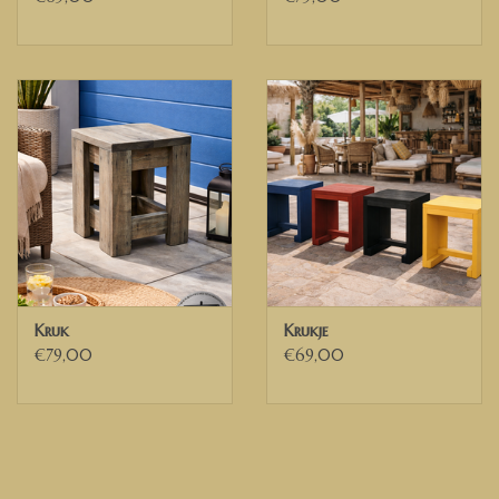
ontvangt dan een factuur exclusief BTW van ons.
Deutsch
Bauholz hocker in verschiedenen Farben erhältlich.
Model Jos.
Wenn Sie eine andere Größe (höher, niedriger oder breiter)
wünschen, kontaktieren Sie uns bitte für ein Angebot.
Wenn Sie eine unserer anderen Waschfarben verwenden
möchten (siehe unsere Farbpalette), kontaktieren Sie uns bitte.
Maße des Hockers:
Kruk
Krukje
Höhe 50 cm
€79,00
€69,00
Breite 30 cm
Tiefe 30 cm
WIR LIEFERN IN DEN NIEDERLANDEN, IN BELGIEN
UND IN TEILE
DEUTSCHLANDS