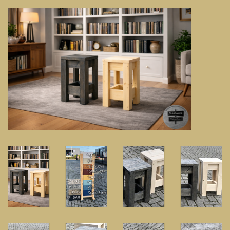
Banken, stoelen &
(Bar)krukken
Hoekbanken
Plantenbakken
Hockers & Terrastafels
Opbergkisten
buy-gift-card
Zuilen & Pilaren
Blog