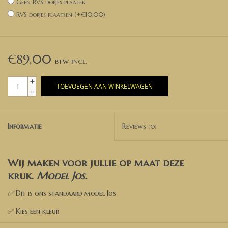
Geen RVS dopjes plaaten
RVS dopjes plaatsen (+€10,00)
€89,00
+
TOEVOEGEN AAN WINKELWAGEN
-
Informatie
Reviews
(0)
Wij maken voor jullie op maat deze
kruk.
Model Jos
.
✅
Dit is ons standaard model Jos
✅ Kies een kleur