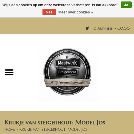
Wij slaan cookies op om onze website te verbeteren. Is dat akkoord?
Ja
Nee
Meer over cookies »
0 Artikelen - €0,00
Home
Horeca meubels
Tafels
Bar & Balie
Krukje van steigerhout: Model Jos
Bartafels
HOME
/
KRUKJE VAN STEIGERHOUT: MODEL JOS