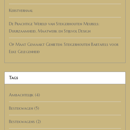
Kerstverhaal
De Prachtige Wereld van Steigerhouten Meubels:
Duurzaamheid, Maatwerk en Stijlvol Design
Op Maat Gemaakt Genieten: Steigerhouten Bartafels voor
Elke Gelegenheid
Tags
Ambachtelijk
(4)
Bestekwagen
(5)
Bestekwagens
(2)