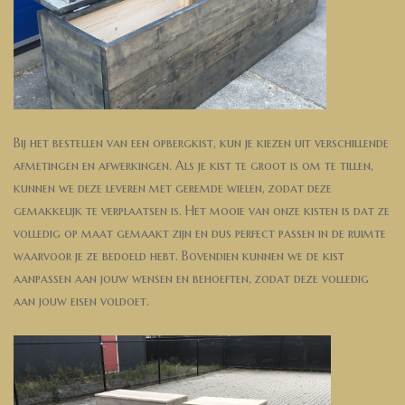
Bij het bestellen van een opbergkist, kun je kiezen uit verschillende
afmetingen en afwerkingen. Als je kist te groot is om te tillen,
kunnen we deze leveren met geremde wielen, zodat deze
gemakkelijk te verplaatsen is. Het mooie van onze kisten is dat ze
volledig op maat gemaakt zijn en dus perfect passen in de ruimte
waarvoor je ze bedoeld hebt. Bovendien kunnen we de kist
aanpassen aan jouw wensen en behoeften, zodat deze volledig
aan jouw eisen voldoet.