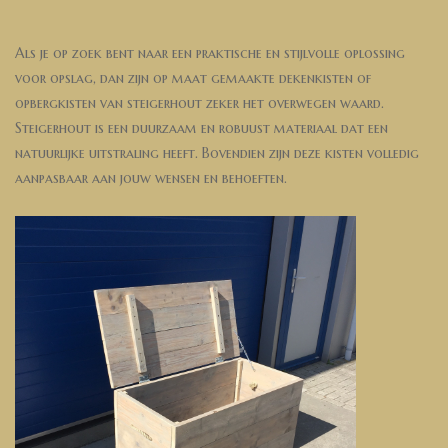
Als je op zoek bent naar een praktische en stijlvolle oplossing
voor opslag, dan zijn op maat gemaakte dekenkisten of
opbergkisten van steigerhout zeker het overwegen waard.
Steigerhout is een duurzaam en robuust materiaal dat een
natuurlijke uitstraling heeft. Bovendien zijn deze kisten volledig
aanpasbaar aan jouw wensen en behoeften.