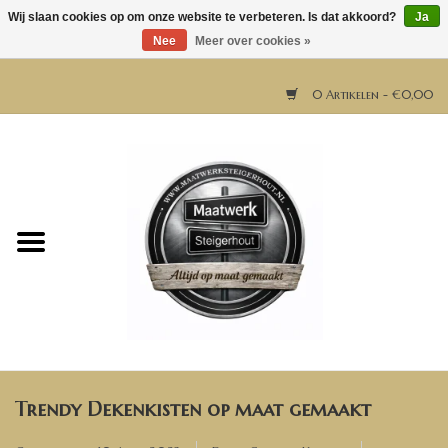
Wij slaan cookies op om onze website te verbeteren. Is dat akkoord?
Ja
Nee
Meer over cookies »
0 Artikelen - €0,00
Home
Horeca meubels
Tafels
Bar & Balie
Trendy Dekenkisten op maat gemaakt
Bartafels