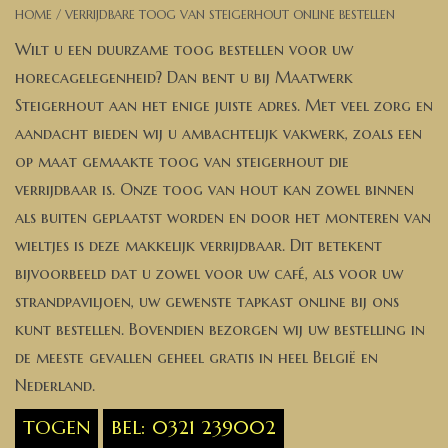
Banken, stoelen &
HOME
/
VERRIJDBARE TOOG VAN STEIGERHOUT ONLINE BESTELLEN
(Bar)krukken
Wilt u een duurzame toog bestellen voor uw
horecagelegenheid? Dan bent u bij Maatwerk
Hoekbanken
Steigerhout aan het enige juiste adres. Met veel zorg en
aandacht bieden wij u ambachtelijk vakwerk, zoals een
Plantenbakken
op maat gemaakte toog van steigerhout die
verrijdbaar is. Onze toog van hout kan zowel binnen
Hockers & Terrastafels
als buiten geplaatst worden en door het monteren van
wieltjes is deze makkelijk verrijdbaar. Dit betekent
Opbergkisten
bijvoorbeeld dat u zowel voor uw café, als voor uw
strandpaviljoen, uw gewenste tapkast online bij ons
buy-gift-card
kunt bestellen. Bovendien bezorgen wij uw bestelling in
de meeste gevallen geheel gratis in heel België en
Zuilen & Pilaren
Nederland.
TOGEN
BEL: 0321 239002
Blog