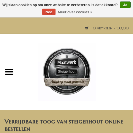
Wij slaan cookies op om onze website te verbeteren. Is dat akkoord?
Ja
Nee
Meer over cookies »
0 Artikelen - €0,00
Home
Horeca meubels
Tafels
Bar & Balie
Verrijdbare toog van steigerhout online
Bartafels
bestellen