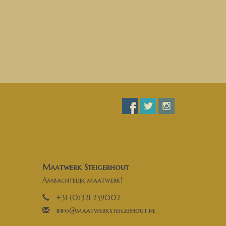
Maatwerk Steigerhout
Ambachtelijk maatwerk!
+31 (0)321 239002
info@maatwerksteigerhout.nl