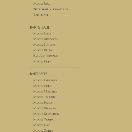
Model Joke
Bistrotafel-Terrastafel
Tafelbladen
BAR & BALIE
Model Leeds
Model Alwoodly
Model Londen
Model Delta
Bar Achterwand
Model Koen
BARTAFELS
Model Paulaner
Model Julia
Model Marielle
Model: Johnny
Model Huub
Model Dirk-Jan
Model De Meiden
Model Young
Model Hay
Model Zafra