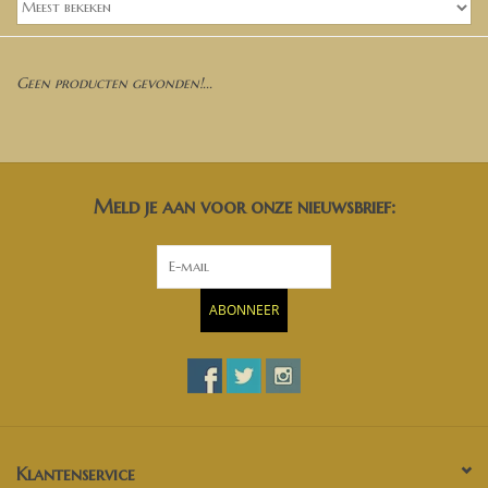
Banken, stoelen &
(Bar)krukken
Geen producten gevonden!...
Hoekbanken
Plantenbakken
Meld je aan voor onze nieuwsbrief:
Hockers & Terrastafels
Opbergkisten
ABONNEER
buy-gift-card
Zuilen & Pilaren
Blog
Klantenservice