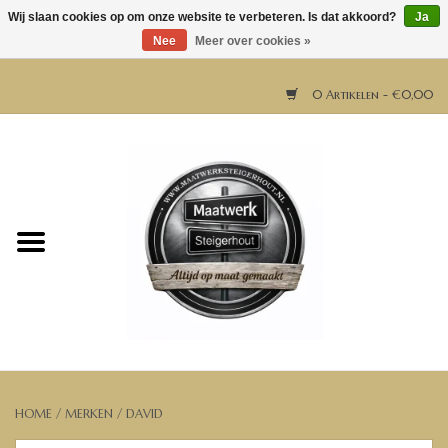
Wij slaan cookies op om onze website te verbeteren. Is dat akkoord?
Ja
Nee
Meer over cookies »
0 Artikelen - €0,00
Home
Horeca meubels
Tafels
Bar & Balie
Bartafels
HOME
/
MERKEN
/
DAVID