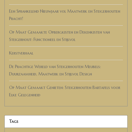
Een Sprankelend Nieuwjaar vol Maatwerk en Steigerhouten
Pracht!
Op Maat Gemaakte Opbergkisten en Dekenkisten van
Steigerhout: Functioneel en Stijlvol
Kerstverhaal
De Prachtige Wereld van Steigerhouten Meubels:
Duurzaamheid, Maatwerk en Stijlvol Design
Op Maat Gemaakt Genieten: Steigerhouten Bartafels voor
Elke Gelegenheid
Tags