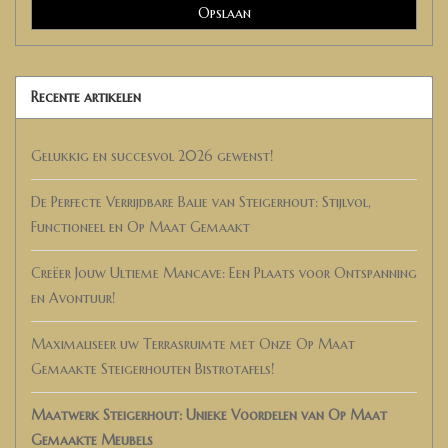
Opslaan
Recente artikelen
Gelukkig en succesvol 2026 gewenst!
De Perfecte Verrijdbare Balie van Steigerhout: Stijlvol,
Functioneel en Op Maat Gemaakt
Creëer Jouw Ultieme Mancave: Een Plaats voor Ontspanning
en Avontuur!
Maximaliseer uw Terrasruimte met Onze Op Maat
Gemaakte Steigerhouten Bistrotafels!
Maatwerk Steigerhout: Unieke Voordelen van Op Maat
Gemaakte Meubels