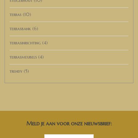
steigerhout
(10)
terras
(10)
terrasbank
(6)
terrasinrichting
(4)
terrasmeubels
(4)
trendy
(5)
Meld je aan voor onze nieuwsbrief: