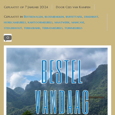
Banken, stoelen &
Geplaatst op
7 Januari 2024
Door Cees van Kampen
(Bar)krukken
Geplaatst in
Bestekwagen
,
bloembakken
,
buffettafel
,
dekenkist
,
horecameubels
,
kantoormeubels
,
maatwerk
,
mancave
,
Hoekbanken
steigerhout
,
terrasbank
,
terrasmeubels
,
tuinmeubels
0
Plantenbakken
Opbergkisten
Zuilen & Pilaren
Blog