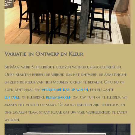
Variatie in Ontwerp en Kleur
Bij Maatwerk Steigerhout geloven we in keuzemogelijkheden.
Onze klanten hebben de vrijheid om het ontwerp, de afmetingen
en zelfs de kleur van hun meubelstukken te bepalen. Of u nu op
zoek bent naar een
verrijdbare bar op wielen
, een elegante
eettafel
, of kleurrijke
bloembakken
om uw tuin op te fleuren, wij
maken het voor u op maat. De mogelijkheden zijn eindeloos, en
ons ervaren team staat klaar om uw visie werkelijkheid te laten
worden.