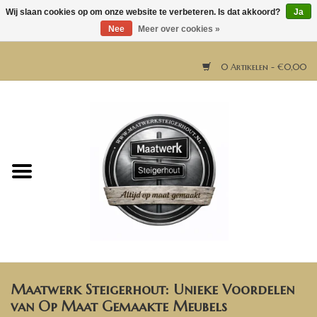
Wij slaan cookies op om onze website te verbeteren. Is dat akkoord?
Ja
Nee
Meer over cookies »
0 Artikelen - €0,00
Home
Horeca meubels
Tafels
Bar & Balie
Maatwerk Steigerhout: Unieke Voordelen
Bartafels
van Op Maat Gemaakte Meubels