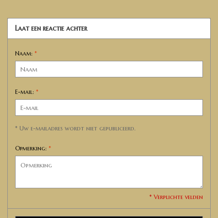
Laat een reactie achter
Naam:
*
E-mail:
*
* Uw e-mailadres wordt niet gepubliceerd.
Opmerking:
*
* Verplichte velden